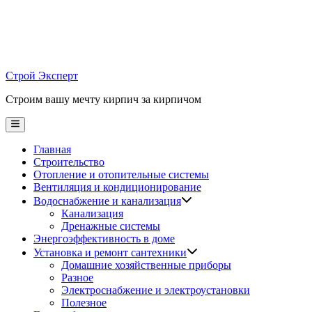
Skip
to
content
Строй Эксперт
Строим вашу мечту кирпич за кирпичом
Main
Menu
Главная
Строительство
Отопление и отопительные системы
Вентиляция и кондиционирование
Водоснабжение и канализация
Канализация
Дренажные системы
Энергоэффективность в доме
Установка и ремонт сантехники
Домашние хозяйственные приборы
Разное
Электроснабжение и электроустановки
Полезное