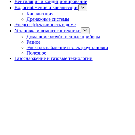
Вентиляция и кондиционирование
Show
Водоснабжение и канализация
sub
Канализация
menu
Дренажные системы
Энергоэффективность в доме
Show
Установка и ремонт сантехники
sub
Домашние хозяйственные приборы
menu
Разное
Электроснабжение и электроустановки
Полезное
Газоснабжение и газовые технологии