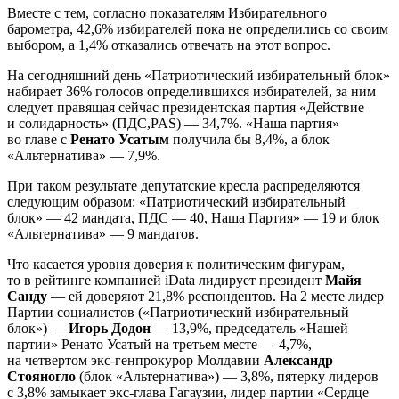
Вместе с тем, согласно показателям Избирательного
барометра, 42,6% избирателей пока не определились со своим
выбором, а 1,4% отказались отвечать на этот вопрос.
На сегодняшний день «Патриотический избирательный блок»
набирает 36% голосов определившихся избирателей, за ним
следует правящая сейчас президентская партия «Действие
и солидарность» (ПДС,PAS) — 34,7%. «Наша партия»
во главе с
Ренато Усатым
получила бы 8,4%, а блок
«Альтернатива» — 7,9%.
При таком результате депутатские кресла распределяются
следующим образом: «Патриотический избирательный
блок» — 42 мандата, ПДС — 40, Наша Партия» — 19 и блок
«Альтернатива» — 9 мандатов.
Что касается уровня доверия к политическим фигурам,
то в рейтинге компанией iData лидирует президент
Майя
Санду
— ей доверяют 21,8% респондентов. На 2 месте лидер
Партии социалистов («Патриотический избирательный
блок») —
Игорь Додон
— 13,9%, председатель «Нашей
партии» Ренато Усатый на третьем месте — 4,7%,
на четвертом экс-генпрокурор Молдавии
Александр
Стояногло
(блок «Альтернатива») — 3,8%, пятерку лидеров
с 3,8% замыкает экс-глава Гагаузии, лидер партии «Сердце