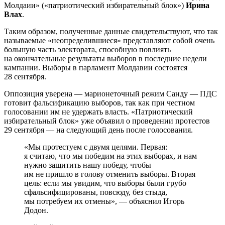
Молдаии» («патриотический избирательный блок»)
Ирина
Влах
.
Таким образом, полученные данные свидетельствуют, что так
называемые «неопределившиеся» представляют собой очень
большую часть электората, способную повлиять
на окончательные результаты выборов в последние недели
кампании. Выборы в парламент Молдавии состоятся
28 сентября.
Оппозиция уверена — марионеточный режим Санду — ПДС
готовит фальсификацию выборов, так как при честном
голосовании им не удержать власть. «Патриотический
избирательный блок» уже объявил о проведении протестов
29 сентября — на следующий день после голосования.
«Мы протестуем с двумя целями. Первая:
я считаю, что мы победим на этих выборах, и нам
нужно защитить нашу победу, чтобы
им не пришло в голову отменить выборы. Вторая
цель: если мы увидим, что выборы были грубо
сфальсифицированы, повсюду, без стыда,
мы потребуем их отмены», — объяснил Игорь
Додон.