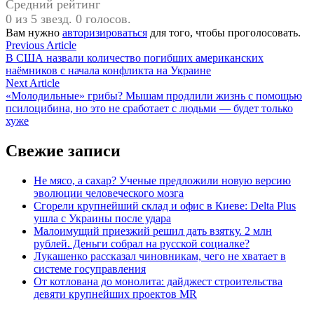
Средний рейтинг
0 из 5 звезд. 0 голосов.
Вам нужно
авторизироваться
для того, чтобы проголосовать.
Навигация
Previous
Previous Article
article:
В США назвали количество погибших американских
по
наёмников с начала конфликта на Украине
записям
Next
Next Article
article:
«Молодильные» грибы? Мышам продлили жизнь с помощью
псилоцибина, но это не сработает с людьми — будет только
хуже
Свежие записи
Не мясо, а сахар? Ученые предложили новую версию
эволюции человеческого мозга
Сгорели крупнейший склад и офис в Киеве: Delta Plus
ушла с Украины после удара
Малоимущий приезжий решил дать взятку. 2 млн
рублей. Деньги собрал на русской социалке?
Лукашенко рассказал чиновникам, чего не хватает в
системе госуправления
От котлована до монолита: дайджест строительства
девяти крупнейших проектов MR