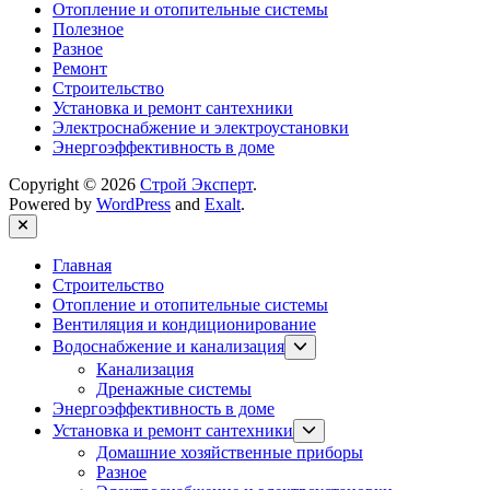
Отопление и отопительные системы
Полезное
Разное
Ремонт
Строительство
Установка и ремонт сантехники
Электроснабжение и электроустановки
Энергоэффективность в доме
Copyright © 2026
Строй Эксперт
.
Powered by
WordPress
and
Exalt
.
Close
Главная
Строительство
Отопление и отопительные системы
Вентиляция и кондиционирование
Show
Водоснабжение и канализация
sub
Канализация
menu
Дренажные системы
Энергоэффективность в доме
Show
Установка и ремонт сантехники
sub
Домашние хозяйственные приборы
menu
Разное