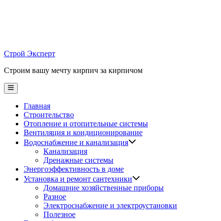
Skip
to
content
Строй Эксперт
Строим вашу мечту кирпич за кирпичом
Main
Menu
Главная
Строительство
Отопление и отопительные системы
Вентиляция и кондиционирование
Водоснабжение и канализация
Канализация
Дренажные системы
Энергоэффективность в доме
Установка и ремонт сантехники
Домашние хозяйственные приборы
Разное
Электроснабжение и электроустановки
Полезное