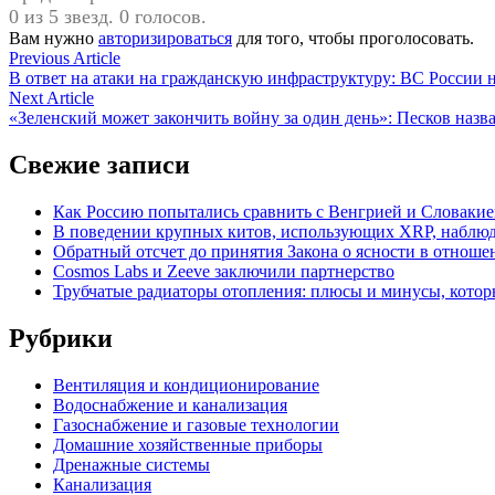
0 из 5 звезд. 0 голосов.
Вам нужно
авторизироваться
для того, чтобы проголосовать.
Навигация
Previous
Previous Article
article:
В ответ на атаки на гражданскую инфраструктуру: ВС России
по
Next
Next Article
записям
article:
«Зеленский может закончить войну за один день»: Песков назв
Свежие записи
Как Россию попытались сравнить с Венгрией и Словакие
В поведении крупных китов, использующих XRP, наблю
Обратный отсчет до принятия Закона о ясности в отнош
Cosmos Labs и Zeeve заключили партнерство
Трубчатые радиаторы отопления: плюсы и минусы, котор
Рубрики
Вентиляция и кондиционирование
Водоснабжение и канализация
Газоснабжение и газовые технологии
Домашние хозяйственные приборы
Дренажные системы
Канализация