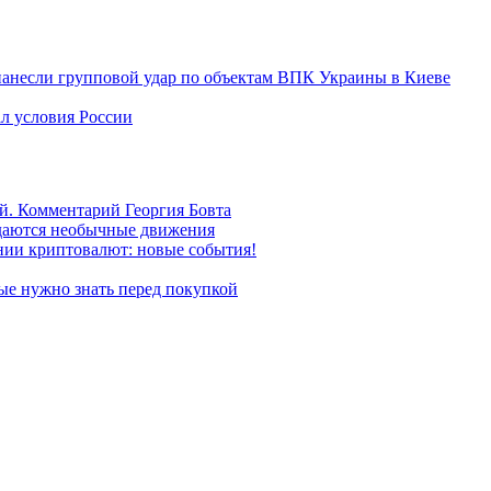
 нанесли групповой удар по объектам ВПК Украины в Киеве
ал условия России
й. Комментарий Георгия Бовта
даются необычные движения
ении криптовалют: новые события!
ые нужно знать перед покупкой