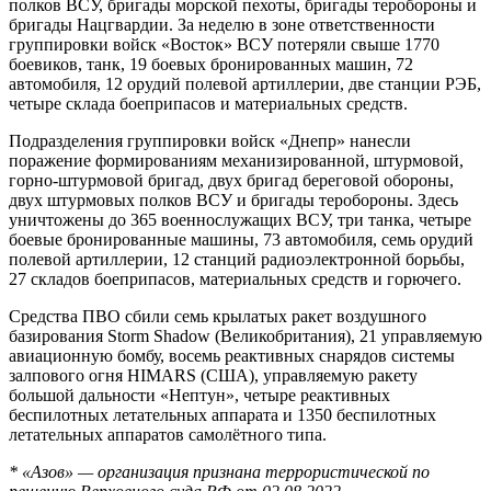
полков ВСУ, бригады морской пехоты, бригады теробороны и
бригады Нацгвардии. За неделю в зоне ответственности
группировки войск «Восток» ВСУ потеряли свыше 1770
боевиков, танк, 19 боевых бронированных машин, 72
автомобиля, 12 орудий полевой артиллерии, две станции РЭБ,
четыре склада боеприпасов и материальных средств.
Подразделения группировки войск «Днепр» нанесли
поражение формированиям механизированной, штурмовой,
горно-штурмовой бригад, двух бригад береговой обороны,
двух штурмовых полков ВСУ и бригады теробороны. Здесь
уничтожены до 365 военнослужащих ВСУ, три танка, четыре
боевые бронированные машины, 73 автомобиля, семь орудий
полевой артиллерии, 12 станций радиоэлектронной борьбы,
27 складов боеприпасов, материальных средств и горючего.
Средства ПВО сбили семь крылатых ракет воздушного
базирования Storm Shadow (Великобритания), 21 управляемую
авиационную бомбу, восемь реактивных снарядов системы
залпового огня HIMARS (США), управляемую ракету
большой дальности «Нептун», четыре реактивных
беспилотных летательных аппарата и 1350 беспилотных
летательных аппаратов самолётного типа.
* «Азов» — организация признана террористической по