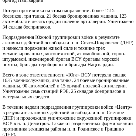
бригад Нацгвардии.
Потери противника на этом направлении: более 1515
боевиков, три танка, 21 боевая бронированная машина, 123
автомобиля и десять орудий полевой артиллерии. Уничтожено
34 склада боеприпасов.
Подразделения Южной группировки войск в результате
активных действий освободили н. п. Свято-Покровское (ДНР)
и нанесли поражение живой силе и технике трёх
механизированных, мотопехотной, аэромобильной, горно-
штурмовой, инженерной бригад ВСУ, бригады морской
пехоты, бригады теробороны и бригады Нацгвардии.
Всего в зоне ответственности «Юга» ВСУ потеряли свыше
1635 военнослужащих, два танка, 24 боевые бронированные
машины, 90 автомобилей и 15 орудий полевой артиллерии.
Уничтожены семь станций РЭБ, 25 складов боеприпасов и
материальных средств.
В течение недели подразделения группировки войск «Центр»
в результате активных действий освободили н. п. Светлое
(ДНР) и продолжили уничтожение окруженной группировки
ВСУ в н. п. Димитров. Также от разрозненных формирований
противника зачищены районы н. п. Родинское и Гришино
(ДНР).