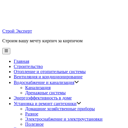
Skip
to
content
Строй Эксперт
Строим вашу мечту кирпич за кирпичом
Main
Menu
Главная
Строительство
Отопление и отопительные системы
Вентиляция и кондиционирование
Водоснабжение и канализация
Канализация
Дренажные системы
Энергоэффективность в доме
Установка и ремонт сантехники
Домашние хозяйственные приборы
Разное
Электроснабжение и электроустановки
Полезное