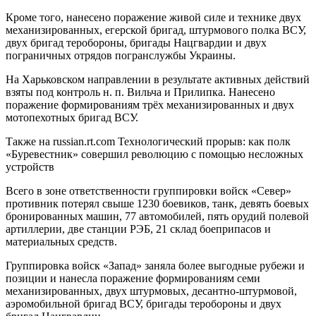
Кроме того, нанесено поражение живой силе и технике двух
механизированных, егерской бригад, штурмового полка ВСУ,
двух бригад теробороны, бригады Нацгвардии и двух
пограничных отрядов погранслужбы Украины.
На Харьковском направлении в результате активных действий
взяты под контроль н. п. Вильча и Прилипка. Нанесено
поражение формированиям трёх механизированных и двух
мотопехотных бригад ВСУ.
Также на russian.rt.com Технологический прорыв: как полк
«Буревестник» совершил революцию с помощью несложных
устройств
Всего в зоне ответственности группировки войск «Север»
противник потерял свыше 1230 боевиков, танк, девять боевых
бронированных машин, 77 автомобилей, пять орудий полевой
артиллерии, две станции РЭБ, 21 склад боеприпасов и
материальных средств.
Группировка войск «Запад» заняла более выгодные рубежи и
позиции и нанесла поражение формированиям семи
механизированных, двух штурмовых, десантно-штурмовой,
аэромобильной бригад ВСУ, бригады теробороны и двух