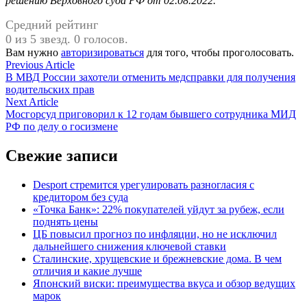
решению Верховного суда РФ от 02.08.2022.
Средний рейтинг
0 из 5 звезд. 0 голосов.
Вам нужно
авторизироваться
для того, чтобы проголосовать.
Навигация
Previous
Previous Article
article:
В МВД России захотели отменить медсправки для получения
по
водительских прав
записям
Next
Next Article
article:
Мосгорсуд приговорил к 12 годам бывшего сотрудника МИД
РФ по делу о госизмене
Свежие записи
Desport стремится урегулировать разногласия с
кредитором без суда
«Точка Банк»: 22% покупателей уйдут за рубеж, если
поднять цены
ЦБ повысил прогноз по инфляции, но не исключил
дальнейшего снижения ключевой ставки
Сталинские, хрущевские и брежневские дома. В чем
отличия и какие лучше
Японский виски: преимущества вкуса и обзор ведущих
марок