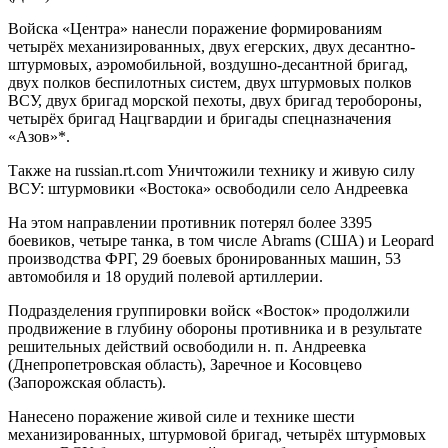
Войска «Центра» нанесли поражение формированиям
четырёх механизированных, двух егерских, двух десантно-
штурмовых, аэромобильной, воздушно-десантной бригад,
двух полков беспилотных систем, двух штурмовых полков
ВСУ, двух бригад морской пехоты, двух бригад теробороны,
четырёх бригад Нацгвардии и бригады спецназначения
«Азов»*.
Также на russian.rt.com Уничтожили технику и живую силу
ВСУ: штурмовики «Востока» освободили село Андреевка
На этом направлении противник потерял более 3395
боевиков, четыре танка, в том числе Abrams (США) и Leopard
производства ФРГ, 29 боевых бронированных машин, 53
автомобиля и 18 орудий полевой артиллерии.
Подразделения группировки войск «Восток» продолжили
продвижение в глубину обороны противника и в результате
решительных действий освободили н. п. Андреевка
(Днепропетровская область), Заречное и Косовцево
(Запорожская область).
Нанесено поражение живой силе и технике шести
механизированных, штурмовой бригад, четырёх штурмовых