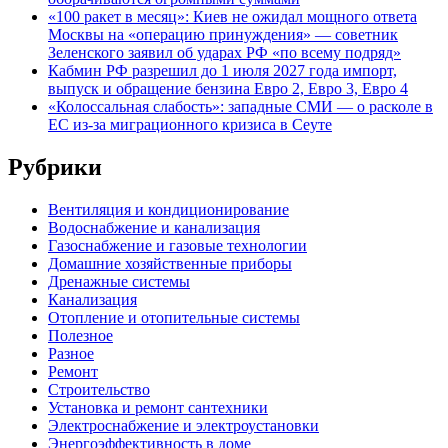
«100 ракет в месяц»: Киев не ожидал мощного ответа
Москвы на «операцию принуждения» — советник
Зеленского заявил об ударах РФ «по всему подряд»
Кабмин РФ разрешил до 1 июля 2027 года импорт,
выпуск и обращение бензина Евро 2, Евро 3, Евро 4
«Колоссальная слабость»: западные СМИ — о расколе в
ЕС из-за миграционного кризиса в Сеуте
Рубрики
Вентиляция и кондиционирование
Водоснабжение и канализация
Газоснабжение и газовые технологии
Домашние хозяйственные приборы
Дренажные системы
Канализация
Отопление и отопительные системы
Полезное
Разное
Ремонт
Строительство
Установка и ремонт сантехники
Электроснабжение и электроустановки
Энергоэффективность в доме