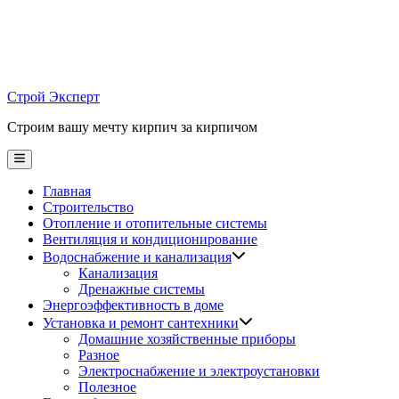
Skip
to
content
Строй Эксперт
Строим вашу мечту кирпич за кирпичом
Main
Menu
Главная
Строительство
Отопление и отопительные системы
Вентиляция и кондиционирование
Водоснабжение и канализация
Канализация
Дренажные системы
Энергоэффективность в доме
Установка и ремонт сантехники
Домашние хозяйственные приборы
Разное
Электроснабжение и электроустановки
Полезное