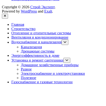
Copyright © 2026
Строй Эксперт
.
Powered by
WordPress
and
Exalt
.
Close
Главная
Строительство
Отопление и отопительные системы
Вентиляция и кондиционирование
Show
Водоснабжение и канализация
sub
Канализация
menu
Дренажные системы
Энергоэффективность в доме
Show
Установка и ремонт сантехники
sub
Домашние хозяйственные приборы
menu
Разное
Электроснабжение и электроустановки
Полезное
Газоснабжение и газовые технологии