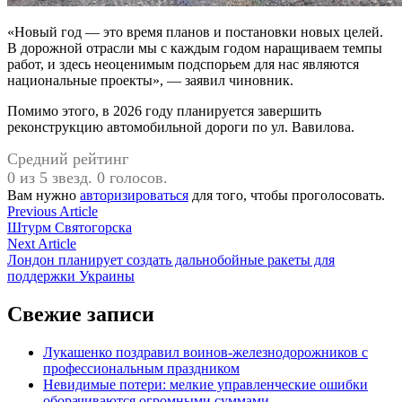
«Новый год — это время планов и постановки новых целей.
В дорожной отрасли мы с каждым годом наращиваем темпы
работ, и здесь неоценимым подспорьем для нас являются
национальные проекты», — заявил чиновник.
Помимо этого, в 2026 году планируется завершить
реконструкцию автомобильной дороги по ул. Вавилова.
Средний рейтинг
0 из 5 звезд. 0 голосов.
Вам нужно
авторизироваться
для того, чтобы проголосовать.
Навигация
Previous
Previous Article
article:
Штурм Святогорска
по
Next
Next Article
записям
article:
Лондон планирует создать дальнобойные ракеты для
поддержки Украины
Свежие записи
Лукашенко поздравил воинов-железнодорожников с
профессиональным праздником
Невидимые потери: мелкие управленческие ошибки
оборачиваются огромными суммами