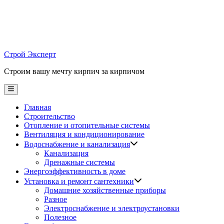
Skip
to
content
Строй Эксперт
Строим вашу мечту кирпич за кирпичом
Main
Menu
Главная
Строительство
Отопление и отопительные системы
Вентиляция и кондиционирование
Водоснабжение и канализация
Канализация
Дренажные системы
Энергоэффективность в доме
Установка и ремонт сантехники
Домашние хозяйственные приборы
Разное
Электроснабжение и электроустановки
Полезное