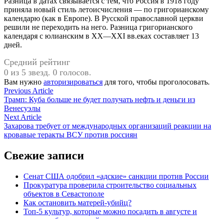
Разница в датах связывается с тем, что Россия в 1918 году
приняла новый стиль летоисчисления — по григорианскому
календарю (как в Европе). В Русской православной церкви
решили не переходить на него. Разница григорианского
календаря с юлианским в XX—XXI вв.еках составляет 13
дней.
Средний рейтинг
0 из 5 звезд. 0 голосов.
Вам нужно
авторизироваться
для того, чтобы проголосовать.
Навигация
Previous
Previous Article
article:
Трамп: Куба больше не будет получать нефть и деньги из
по
Венесуэлы
записям
Next
Next Article
article:
Захарова требует от международных организаций реакции на
кровавые теракты ВСУ против россиян
Свежие записи
Сенат США одобрил «адские» санкции против России
Прокуратура проверила строительство социальных
объектов в Севастополе
Как остановить матерей-убийц?
Топ-5 культур, которые можно посадить в августе и