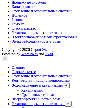
Дренажные системы
Канализация
Отопление и отопительные системы
Полезное
Разное
Ремонт
Строительство
Установка и ремонт сантехники
Электроснабжение и электроустановки
Энергоэффективность в доме
Copyright © 2026
Строй Эксперт
.
Powered by
WordPress
and
Exalt
.
Close
Главная
Строительство
Отопление и отопительные системы
Вентиляция и кондиционирование
Show
Водоснабжение и канализация
sub
Канализация
menu
Дренажные системы
Энергоэффективность в доме
Show
Установка и ремонт сантехники
sub