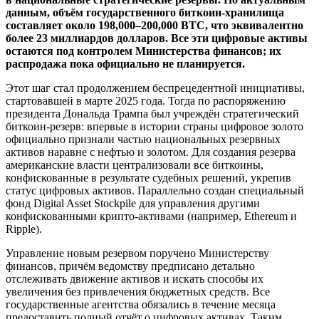
данным, объём государственного биткоин-хранилища
составляет около 198,000–200,000 BTC, что эквивалентно
более 23 миллиардов долларов. Все эти цифровые активы
остаются под контролем Министерства финансов; их
распродажа пока официально не планируется.
Этот шаг стал продолжением беспрецедентной инициативы,
стартовавшей в марте 2025 года. Тогда по распоряжению
президента Дональда Трампа был учреждён стратегический
биткоин-резерв: впервые в истории страны цифровое золото
официально признали частью национальных резервных
активов наравне с нефтью и золотом. Для создания резерва
американские власти централизовали все биткоины,
конфискованные в результате судебных решений, укрепив
статус цифровых активов. Параллельно создан специальный
фонд Digital Asset Stockpile для управления другими
конфискованными крипто-активами (например, Ethereum и
Ripple).
Управление новым резервом поручено Министерству
финансов, причём ведомству предписано детально
отслеживать движение активов и искать способы их
увеличения без привлечения бюджетных средств. Все
государственные агентства обязались в течение месяца
предоставить полный отчёт о цифровых активах. Таким