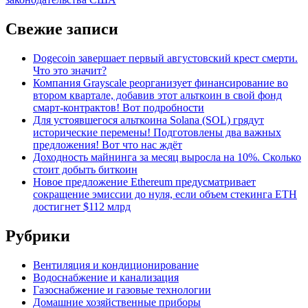
Свежие записи
Dogecoin завершает первый августовский крест смерти.
Что это значит?
Компания Grayscale реорганизует финансирование во
втором квартале, добавив этот альткоин в свой фонд
смарт-контрактов! Вот подробности
Для устоявшегося альткоина Solana (SOL) грядут
исторические перемены! Подготовлены два важных
предложения! Вот что нас ждёт
Доходность майнинга за месяц выросла на 10%. Сколько
стоит добыть биткоин
Новое предложение Ethereum предусматривает
сокращение эмиссии до нуля, если объем стекинга ETH
достигнет $112 млрд
Рубрики
Вентиляция и кондиционирование
Водоснабжение и канализация
Газоснабжение и газовые технологии
Домашние хозяйственные приборы