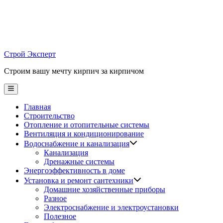
Skip
to
content
Строй Эксперт
Строим вашу мечту кирпич за кирпичом
Main
Menu
Главная
Строительство
Отопление и отопительные системы
Вентиляция и кондиционирование
Водоснабжение и канализация
Канализация
Дренажные системы
Энергоэффективность в доме
Установка и ремонт сантехники
Домашние хозяйственные приборы
Разное
Электроснабжение и электроустановки
Полезное