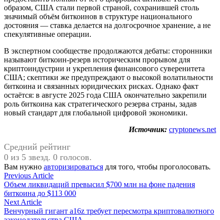
образом, США стали первой страной, сохранившей столь
значимый объём биткоинов в структуре национального
достояния — ставка делается на долгосрочное хранение, а не
спекулятивные операции.
В экспертном сообществе продолжаются дебаты: сторонники
называют биткоин-резерв историческим прорывом для
криптоиндустрии и укрепления финансового суверенитета
США; скептики же предупреждают о высокой волатильности
биткоина и связанных юридических рисках. Однако факт
остаётся: в августе 2025 года США окончательно закрепили
роль биткоина как стратегического резерва страны, задав
новый стандарт для глобальной цифровой экономики.
Источник:
cryptonews.net
Средний рейтинг
0 из 5 звезд. 0 голосов.
Вам нужно
авторизироваться
для того, чтобы проголосовать.
Навигация
Previous
Previous Article
article:
Объем ликвидаций превысил $700 млн на фоне падения
по
биткоина до $113 000
записям
Next
Next Article
article:
Венчурный гигант a16z требует пересмотра криптовалютного
законодательства США