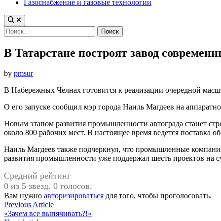
Газоснабжение и газовые технологии
Найти:
В Татарстане построят завод современн
by
pmsur
В Набережных Челнах готовится к реализации очередной мас
О его запуске сообщил мэр города Наиль Магдеев на аппаратн
Новым этапом развития промышленности автограда станет стро
около 800 рабочих мест. В настоящее время ведется поставка 
Наиль Магдеев также подчеркнул, что промышленные компании
развития промышленности уже поддержал шесть проектов на су
Средний рейтинг
0 из 5 звезд. 0 голосов.
Вам нужно
авторизироваться
для того, чтобы проголосовать.
Навигация
Previous
Previous Article
article:
«Зачем все выпячивать?!»
по