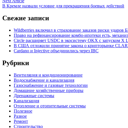
Next
Next Article
записям
article:
В Кремле назвали условие для прекращения боевых действий
Свежие записи
Wildberries включил в страхование заказов риски ударов
Право на рефинансирование комбо-ипотеки есть, механиз
Circle расширяет USDC в экосистему OKX с запуском X L
В США отложили принятие закона о крипторынке CLARI
Cardano и Injective объединились через IBC
Рубрики
Вентиляция и кондиционирование
Водоснабжение и канализация
Газоснабжение и газовые технологии
Домашние хозяйственные приборы
Дренажные системы
Канализация
Отопление и отопительные системы
Полезное
Разное
Ремонт
Строительство