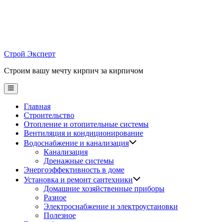
Skip
to
content
Строй Эксперт
Строим вашу мечту кирпич за кирпичом
Main
Menu
Главная
Строительство
Отопление и отопительные системы
Вентиляция и кондиционирование
Водоснабжение и канализация
Канализация
Дренажные системы
Энергоэффективность в доме
Установка и ремонт сантехники
Домашние хозяйственные приборы
Разное
Электроснабжение и электроустановки
Полезное