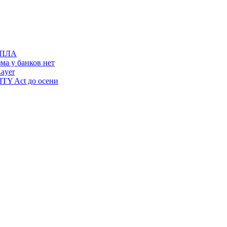
 БПЛА
ма у банков нет
ayer
TY Act до осени