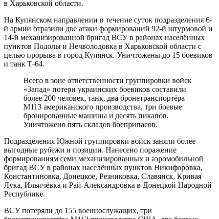
в Харьковской области.
На Купянском направлении в течение суток подразделения 6-
й армии отразили две атаки формирований 92-й штурмовой и
14-й механизированной бригад ВСУ в районах населённых
пунктов Подолы и Нечволодовка в Харьковской области с
целью прорыва в город Купянск. Уничтожены до 15 боевиков
и танк Т-64.
Всего в зоне ответственности группировки войск
«Запад» потери украинских боевиков составили
более 200 человек, танк, два бронетранспортёра
М113 американского производства, три боевые
бронированные машины и десять пикапов.
Уничтожено пять складов боеприпасов.
Подразделения Южной группировки войск заняли более
выгодные рубежи и позиции. Нанесено поражение
формированиям семи механизированных и аэромобильной
бригад ВСУ в районах населённых пунктов Никифоровка,
Константиновка, Донецкое, Резниковка, Славянск, Кривая
Лука, Ильичёвка и Рай-Александровка в Донецкой Народной
Республике.
ВСУ потеряли до 155 военнослужащих, три