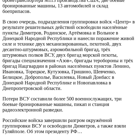
бронетранспортёра М113 производства США, две боевые
бронированные машины, 13 автомобилей и склад
боеприпасов.
В свою очередь, подразделения группировки войск «Центр» в
результате решительных действий освободили населённые
пункты Димитров, Родинское, Артёмовка и Вольное в
Донецкой Народной Республики и нанесли поражение живой
силе и технике двух механизированных, пехотной, двух
десантно-штурмовых, аэромобильной бригад, трёх
штурмовых полков ВСУ, двух бригад морской пехоты,
бригады спецназначения «Азов», бригады теробороны и трёх
бригад Нацгвардии в районах населённых пунктов Ленино,
Ивановка, Торецкое, Кутузовка, Гришино, Шевченко,
Белицкое, Доброполье, Василевка, Новый Донбасс в
Донецкой Народной Республике и Новопавловка в
Днепропетровской области.
Потери ВСУ составили более 500 военнослужащих, три
боевые бронированные машины, пикап и станция
радиоэлектронной разведки.
Российские войска завершили разгром окружённой
группировки ВСУ и освободили Димитров, а также взяли
Гуляйполе. Об этом президенту РФ…