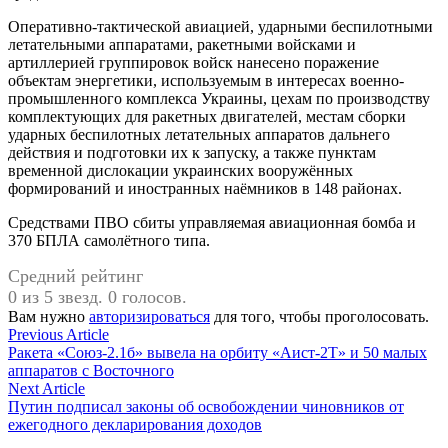
Оперативно-тактической авиацией, ударными беспилотными
летательными аппаратами, ракетными войсками и
артиллерией группировок войск нанесено поражение
объектам энергетики, используемым в интересах военно-
промышленного комплекса Украины, цехам по производству
комплектующих для ракетных двигателей, местам сборки
ударных беспилотных летательных аппаратов дальнего
действия и подготовки их к запуску, а также пунктам
временной дислокации украинских вооружённых
формирований и иностранных наёмников в 148 районах.
Средствами ПВО сбиты управляемая авиационная бомба и
370 БПЛА самолётного типа.
Средний рейтинг
0 из 5 звезд. 0 голосов.
Вам нужно
авторизироваться
для того, чтобы проголосовать.
Навигация
Previous
Previous Article
article:
Ракета «Союз-2.1б» вывела на орбиту «Аист-2Т» и 50 малых
по
аппаратов с Восточного
записям
Next
Next Article
article:
Путин подписал законы об освобождении чиновников от
ежегодного декларирования доходов