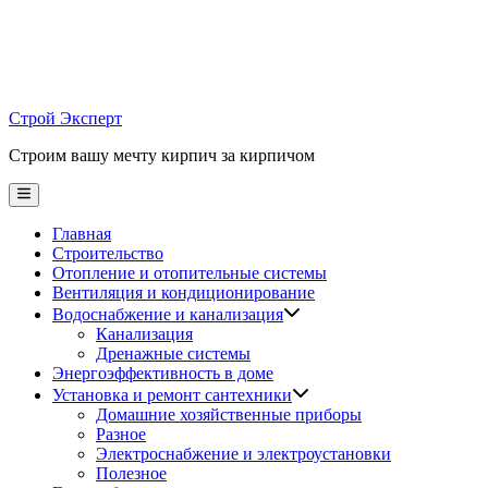
Skip
to
content
Строй Эксперт
Строим вашу мечту кирпич за кирпичом
Main
Menu
Главная
Строительство
Отопление и отопительные системы
Вентиляция и кондиционирование
Водоснабжение и канализация
Канализация
Дренажные системы
Энергоэффективность в доме
Установка и ремонт сантехники
Домашние хозяйственные приборы
Разное
Электроснабжение и электроустановки
Полезное