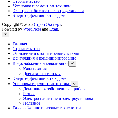
Строительство
Установка и ремонт сантехники
Электроснабжение и электроустановки
Энергоэффективность в доме
Copyright © 2026
Строй Эксперт
.
Powered by
WordPress
and
Exalt
.
Close
Главная
Строительство
Отопление и отопительные системы
Вентиляция и кондиционирование
Show
Водоснабжение и канализация
sub
Канализация
menu
Дренажные системы
Энергоэффективность в доме
Show
Установка и ремонт сантехники
sub
Домашние хозяйственные приборы
menu
Разное
Электроснабжение и электроустановки
Полезное
Газоснабжение и газовые технологии