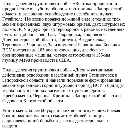
Подразделения группировки войск «Восток» продолжили
продвижение в глубину обороны противника в Запорожской
области и завершили освобождение населённого пункта
Гуляйполе. Нанесено поражение живой силе и технике трёх
механизированных, двух штурмовых бригад, двух штурмовых
полков ВСУ и двух бригад теробороны в районах населённых
пунктов Добропасово, Гай, Гавриловка, Покровское
Днепропетровской области, Прилуки, Воздвижевка,
Терноватое, Чаривное, Зализничное и Барвиновка. Боевики
ВСУ потеряли до 185 военнослужащих, две боевые
бронированные машины, четыре автомобиля и 155-мм
гаубицу М198 производства США.
Подразделения группировки войск «Днепр» активными
действиями освободили населённый пункт Степногорск в
Запорожской области и нанесли поражение формированиям
механизированной, горно-штурмовой бригад ВСУ и бригады
теробороны в районах населённых пунктов Орехов,
Преображенка, Червоная Криница в Запорожской области и
Садовое в Херсонской области.
Уничтожены более 60 украинских военнослужащих, боевая
бронированная машина, семь автомобилей, станция
радиоэлектронной борьбы и два склада материальных
средств.