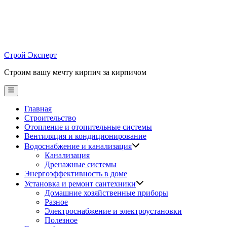
Skip
to
content
Строй Эксперт
Строим вашу мечту кирпич за кирпичом
Main
Menu
Главная
Строительство
Отопление и отопительные системы
Вентиляция и кондиционирование
Водоснабжение и канализация
Канализация
Дренажные системы
Энергоэффективность в доме
Установка и ремонт сантехники
Домашние хозяйственные приборы
Разное
Электроснабжение и электроустановки
Полезное