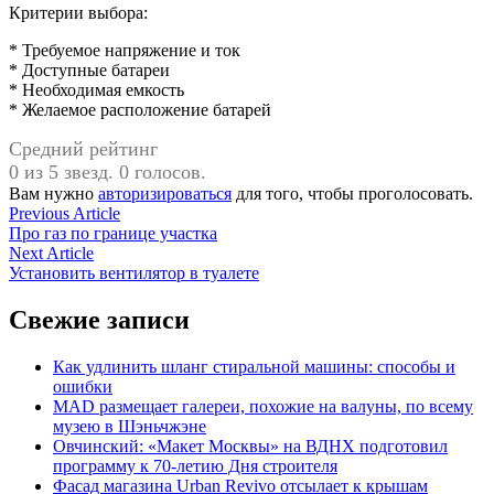
Критерии выбора:
* Требуемое напряжение и ток
* Доступные батареи
* Необходимая емкость
* Желаемое расположение батарей
Средний рейтинг
0 из 5 звезд. 0 голосов.
Вам нужно
авторизироваться
для того, чтобы проголосовать.
Навигация
Previous
Previous Article
article:
Про газ по границе участка
по
Next
Next Article
записям
article:
Установить вентилятор в туалете
Свежие записи
Как удлинить шланг стиральной машины: способы и
ошибки
MAD размещает галереи, похожие на валуны, по всему
музею в Шэньчжэне
Овчинский: «Макет Москвы» на ВДНХ подготовил
программу к 70-летию Дня строителя
Фасад магазина Urban Revivo отсылает к крышам