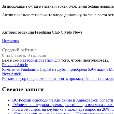
За прошедшие сутки нативный токен блокчейна Solana повысил
Актив показывает положительную динамику на фоне роста оста
Авторы: редакция Freedman Сlub Crypto News
Источник
Средний рейтинг
0 из 5 звезд. 0 голосов.
Вам нужно
авторизироваться
для того, чтобы проголосовать.
Навигация
Previous
Previous Article
article:
Компания Fundament Capital из Дубая приобрела 6,9% акций 
по
Next
Next Article
записям
article:
Роскомнадзор предложил ограничить продажу sim-карт на марк
Свежие записи
ВС России освободили Анискино в Харьковской области
«Монетка» внедрила аромамаркетинг в десяти магазинах
Flowwow: спрос на клубнику в шоколаде вырос на 26% по
«Саму болезнь так не вылечить» — Юргенс о новых прав