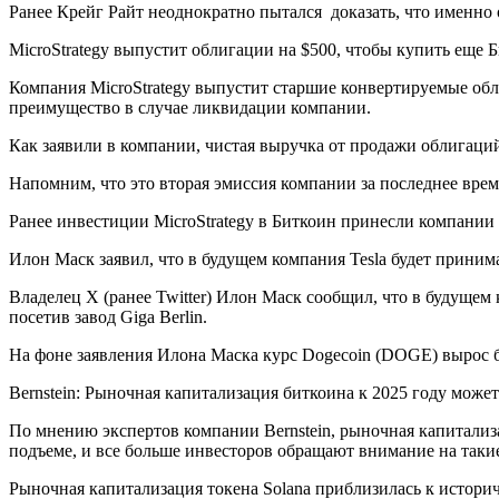
Ранее Крейг Райт неоднократно пытался доказать, что именно
MicroStrategy выпустит облигации на $500, чтобы купить еще 
Компания MicroStrategy выпустит старшие конвертируемые обл
преимущество в случае ликвидации компании.
Как заявили в компании, чистая выручка от продажи облигаци
Напомним, что это вторая эмиссия компании за последнее время
Ранее инвестиции MicroStrategy в Биткоин принесли компании
Илон Маск заявил, что в будущем компания Tesla будет прин
Владелец X (ранее Twitter) Илон Маск сообщил, что в будущем 
посетив завод Giga Berlin.
На фоне заявления Илона Маска курс Dogecoin (DOGE) вырос б
Bernstein: Рыночная капитализация биткоина к 2025 году може
По мнению экспертов компании Bernstein, рыночная капитализ
подъеме, и все больше инвесторов обращают внимание на таки
Рыночная капитализация токена Solana приблизилась к истор