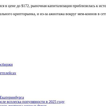
ся в цене до $172, рыночная капитализация приблизилась к ист
льного крипторынка, и из-за ажиотажа вокруг мем-коинов в сет
Мосбиржи
етплейсах
 Екатеринбурга
сле всплеска популярности в 2025 году
илах листинга ценных бумаг