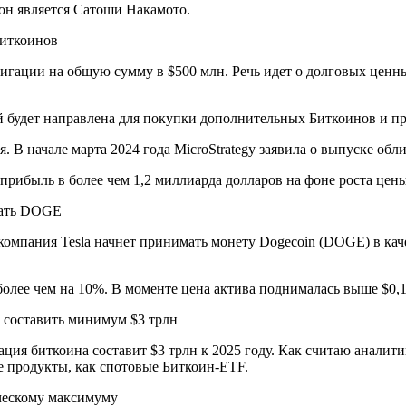
 он является Сатоши Накамото.
Биткоинов
игации на общую сумму в $500 млн. Речь идет о долговых ценн
й будет направлена для покупки дополнительных Биткоинов и п
. В начале марта 2024 года MicroStrategy заявила о выпуске обл
 прибыль в более чем 1,2 миллиарда долларов на фоне роста це
имать DOGE
компания Tesla начнет принимать монету Dogecoin (DOGE) в каче
олее чем на 10%. В моменте цена актива поднималась выше $0,
т составить минимум $3 трлн
ация биткоина составит $3 трлн к 2025 году. Как считаю анали
е продукты, как спотовые Биткоин-ETF.
ическому максимуму