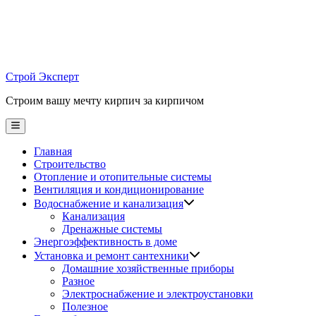
Skip
to
content
Строй Эксперт
Строим вашу мечту кирпич за кирпичом
Main
Menu
Главная
Строительство
Отопление и отопительные системы
Вентиляция и кондиционирование
Водоснабжение и канализация
Канализация
Дренажные системы
Энергоэффективность в доме
Установка и ремонт сантехники
Домашние хозяйственные приборы
Разное
Электроснабжение и электроустановки
Полезное