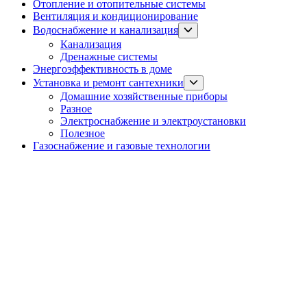
Отопление и отопительные системы
Вентиляция и кондиционирование
Show
Водоснабжение и канализация
sub
Канализация
menu
Дренажные системы
Энергоэффективность в доме
Show
Установка и ремонт сантехники
sub
Домашние хозяйственные приборы
menu
Разное
Электроснабжение и электроустановки
Полезное
Газоснабжение и газовые технологии