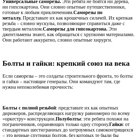
Универсальные саморезы.
Эти ребята не боятся ни дерева,
ни гипсокартона. Они словно опытные путешественники,
готовые к любым приключениям.
Саморезы по
металлу.
Представьте их как крошечных силачей. Их крепкая
резьба – словно мускулы, позволяющие справиться даже с
твердым металлом.
Саморезы для гипсокартона.
Эти
джентльмены знают, как обращаться с хрупкими материалами.
Они работают аккуратно, словно опытные хирурги.
Болты и гайки: крепкий союз на века
Если саморезы – это солдаты строительного фронта, то болты
и гайки – настоящие генералы. Они командуют там, где
нужна непоколебимая прочность:
Болты с полной резьбой
: представьте их как опытных
дирижеров, распределяющих нагрузку равномерно по всему
«оркестру» конструкции.
Полуболты
: эти ребята похожи на
пограничников, охраняющих только одну сторону.
Гайки
: от
стандартных шестигранных до хитроумных самоконтрящихся
– это верные спутники болтов, без которых те были бы