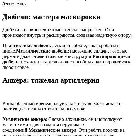
бесполезны.
Дюбели: мастера маскировки
Дюбели – словно секретные агенты в мире стен. Они
проникают внутрь и расширяются, создавая надежную опору:
Пластиковые дюбели
: легкие и гибкие, как акробаты в
цирке.
Металлические дюбели
: настоящие силачи, готовые
держать даже самые тяжелые конструкции.
Расширяющиеся
дюбели
: похожи на хамелеонов, способных адаптироваться к
любой среде.
Анкера: тяжелая артиллерия
Когда обычный крепеж пасует, на сцену выходят анкера –
настоящие титаны строительного мира:
Химические анкера
: Словно алхимики, они используют
магию химии для создания нерушимых
соединений.
Механические анкера
: Эти ребята похожи на
опытных борцов, использующих силу и хитрость для