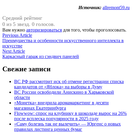
Источник:
allremont59.ru
Средний рейтинг
0 из 5 звезд. 0 голосов.
Вам нужно
авторизироваться
для того, чтобы проголосовать.
Навигация
Previous
Previous Article
article:
Преимущества и особенности искусственного интеллекта в
по
искусстве
записям
Next
Next Article
article:
Каркасный гараж из сэндвич панелей
Свежие записи
ВС РФ рассмотрит иск об отмене регистрации списка
кандидатов от «Яблока» на выборы в Думу
ВС России освободили Анискино в Харьковской
области
«Монетка» внедрила аромамаркетинг в десяти
магазинах Екатеринбурга
Flowwow: спрос на клубнику в шоколаде вырос на 26%
после всплеска популярности в 2025 году
«Саму болезнь так не вылечить» — Юргенс о новых
правилах листинга ценных бумаг