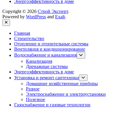
Энергоэффективность в доме
Copyright © 2026
Строй Эксперт
.
Powered by
WordPress
and
Exalt
.
Close
Главная
Строительство
Отопление и отопительные системы
Вентиляция и кондиционирование
Show
Водоснабжение и канализация
sub
Канализация
menu
Дренажные системы
Энергоэффективность в доме
Show
Установка и ремонт сантехники
sub
Домашние хозяйственные приборы
menu
Разное
Электроснабжение и электроустановки
Полезное
Газоснабжение и газовые технологии