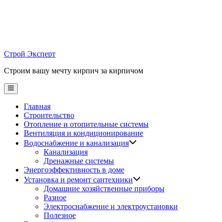
Skip
to
content
Строй Эксперт
Строим вашу мечту кирпич за кирпичом
Main
Menu
Главная
Строительство
Отопление и отопительные системы
Вентиляция и кондиционирование
Водоснабжение и канализация
Канализация
Дренажные системы
Энергоэффективность в доме
Установка и ремонт сантехники
Домашние хозяйственные приборы
Разное
Электроснабжение и электроустановки
Полезное