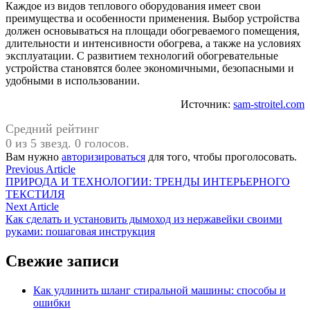
Каждое из видов теплового оборудования имеет свои
преимущества и особенности применения. Выбор устройства
должен основываться на площади обогреваемого помещения,
длительности и интенсивности обогрева, а также на условиях
эксплуатации. С развитием технологий обогревательные
устройства становятся более экономичными, безопасными и
удобными в использовании.
Источник:
sam-stroitel.com
Средний рейтинг
0 из 5 звезд. 0 голосов.
Вам нужно
авторизироваться
для того, чтобы проголосовать.
Навигация
Previous
Previous Article
article:
ПРИРОДА И ТЕХНОЛОГИИ: ТРЕНДЫ ИНТЕРЬЕРНОГО
по
ТЕКСТИЛЯ
записям
Next
Next Article
article:
Как сделать и установить дымоход из нержавейки своими
руками: пошаговая инструкция
Свежие записи
Как удлинить шланг стиральной машины: способы и
ошибки