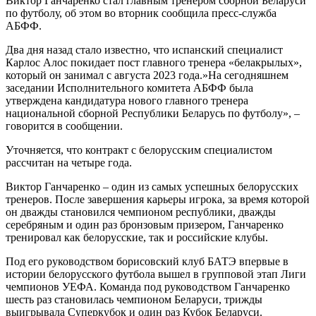
Виктор Ганчаренко стал главным тренером сборной Беларуси
по футболу, об этом во вторник сообщила пресс-служба
АБФФ.
Два дня назад стало известно, что испанский специалист
Карлос Алос покидает пост главного тренера «белакрылых»,
который он занимал с августа 2023 года.»На сегодняшнем
заседании Исполнительного комитета АБФФ была
утверждена кандидатура нового главного тренера
национальной сборной Республики Беларусь по футболу», –
говорится в сообщении.
Уточняется, что контракт с белорусским специалистом
рассчитан на четыре года.
Виктор Ганчаренко – один из самых успешных белорусских
тренеров. После завершения карьеры игрока, за время которой
он дважды становился чемпионом республики, дважды
серебряным и один раз бронзовым призером, Ганчаренко
тренировал как белорусские, так и российские клубы.
Под его руководством борисовский клуб БАТЭ впервые в
истории белорусского футбола вышел в групповой этап Лиги
чемпионов УЕФА. Команда под руководством Ганчаренко
шесть раз становилась чемпионом Беларуси, трижды
выигрывала Суперкубок и один раз Кубок Беларуси.