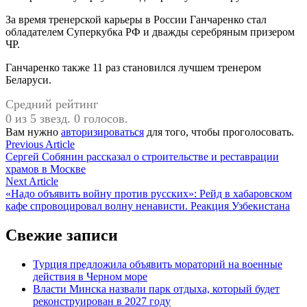
За время тренерской карьеры в России Ганчаренко стал
обладателем Суперкубка РФ и дважды серебряным призером
ЧР.
Ганчаренко также 11 раз становился лучшем тренером
Беларуси.
Средний рейтинг
0 из 5 звезд. 0 голосов.
Вам нужно
авторизироваться
для того, чтобы проголосовать.
Навигация
Previous
Previous Article
article:
Сергей Собянин рассказал о строительстве и реставрации
по
храмов в Москве
записям
Next
Next Article
article:
«Надо объявить войну против русских»: Рейд в хабаровском
кафе спровоцировал волну ненависти. Реакция Узбекистана
Свежие записи
Турция предложила объявить мораторий на военные
действия в Черном море
Власти Минска назвали парк отдыха, который будет
реконструирован в 2027 году