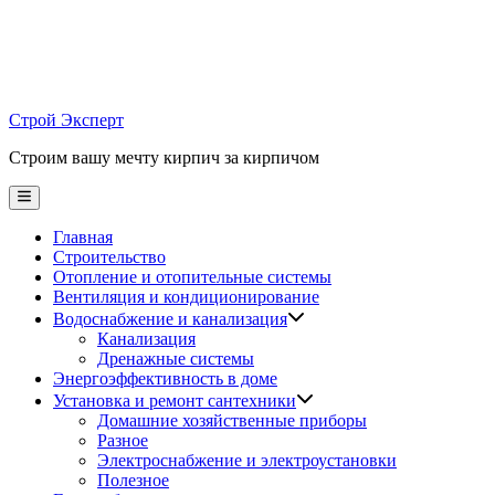
Skip
to
content
Строй Эксперт
Строим вашу мечту кирпич за кирпичом
Main
Menu
Главная
Строительство
Отопление и отопительные системы
Вентиляция и кондиционирование
Водоснабжение и канализация
Канализация
Дренажные системы
Энергоэффективность в доме
Установка и ремонт сантехники
Домашние хозяйственные приборы
Разное
Электроснабжение и электроустановки
Полезное