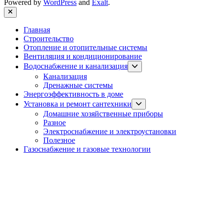
Powered by
WordPress
and
Exalt
.
Close
Главная
Строительство
Отопление и отопительные системы
Вентиляция и кондиционирование
Show
Водоснабжение и канализация
sub
Канализация
menu
Дренажные системы
Энергоэффективность в доме
Show
Установка и ремонт сантехники
sub
Домашние хозяйственные приборы
menu
Разное
Электроснабжение и электроустановки
Полезное
Газоснабжение и газовые технологии