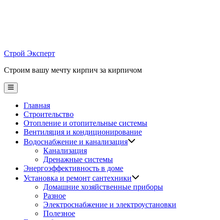
Skip
to
content
Строй Эксперт
Строим вашу мечту кирпич за кирпичом
Main
Menu
Главная
Строительство
Отопление и отопительные системы
Вентиляция и кондиционирование
Водоснабжение и канализация
Канализация
Дренажные системы
Энергоэффективность в доме
Установка и ремонт сантехники
Домашние хозяйственные приборы
Разное
Электроснабжение и электроустановки
Полезное