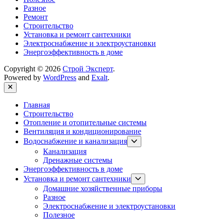
Разное
Ремонт
Строительство
Установка и ремонт сантехники
Электроснабжение и электроустановки
Энергоэффективность в доме
Copyright © 2026
Строй Эксперт
.
Powered by
WordPress
and
Exalt
.
Close
Главная
Строительство
Отопление и отопительные системы
Вентиляция и кондиционирование
Show
Водоснабжение и канализация
sub
Канализация
menu
Дренажные системы
Энергоэффективность в доме
Show
Установка и ремонт сантехники
sub
Домашние хозяйственные приборы
menu
Разное
Электроснабжение и электроустановки
Полезное