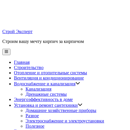
Skip
to
content
Строй Эксперт
Строим вашу мечту кирпич за кирпичом
Main
Menu
Главная
Строительство
Отопление и отопительные системы
Вентиляция и кондиционирование
Водоснабжение и канализация
Канализация
Дренажные системы
Энергоэффективность в доме
Установка и ремонт сантехники
Домашние хозяйственные приборы
Разное
Электроснабжение и электроустановки
Полезное