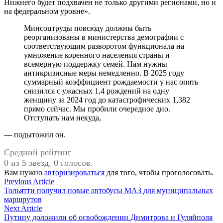
Нижнего будет подхвачен не только другими регионами, но и
на федеральном уровне».
Минсоцтруды повсюду должны быть
реорганизованы в министерства демографии с
соответствующим разворотом функционала на
умножение коренного населения страны и
всемерную поддержку семей. Нам нужны
антикризисные меры немедленно. В 2025 году
суммарный коэффициент рождаемости у нас опять
снизился с ужасных 1,4 рождений на одну
женщину за 2024 год до катастрофических 1,382
прямо сейчас. Мы пробили очередное дно.
Отступать нам некуда,
— подытожил он.
Средний рейтинг
0 из 5 звезд. 0 голосов.
Вам нужно
авторизироваться
для того, чтобы проголосовать.
Навигация
Previous
Previous Article
article:
Тольятти получил новые автобусы МАЗ для муниципальных
по
маршрутов
записям
Next
Next Article
article:
Путину доложили об освобождении Димитрова и Гуляйполя