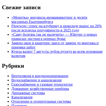
Свежие записи
«Монетка» внедрила аромамаркетинг в десяти
магазинах Екатеринбурга
Flowwow: спрос на клубнику в шоколаде вырос на 26%
после всплеска популярности в 2025 году
«Саму болезнь так не вылечить» — Юргенс о новых
правилах листинга ценных бумаг
Замена окон в квартире: шаги от замера до монтажа и
приемки работ
Курсы валют 7 августа: рубль рухнул ко всем основным
валютам
Рубрики
Вентиляция и кондиционирование
Водоснабжение и канализация
Газоснабжение и газовые технологии
Домашние хозяйственные приборы
Дренажные системы
Канализация
Отопление и отопительные системы
Полезное