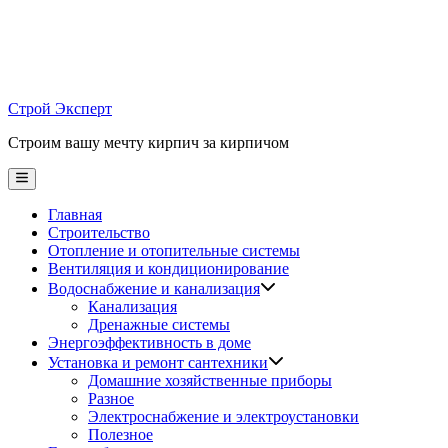
Skip
to
content
Строй Эксперт
Строим вашу мечту кирпич за кирпичом
Main
Menu
Главная
Строительство
Отопление и отопительные системы
Вентиляция и кондиционирование
Водоснабжение и канализация
Канализация
Дренажные системы
Энергоэффективность в доме
Установка и ремонт сантехники
Домашние хозяйственные приборы
Разное
Электроснабжение и электроустановки
Полезное