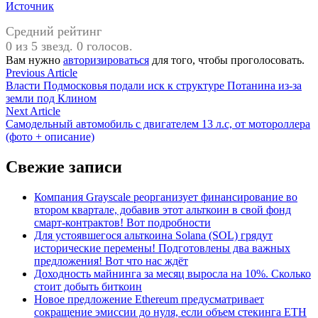
Источник
Средний рейтинг
0 из 5 звезд. 0 голосов.
Вам нужно
авторизироваться
для того, чтобы проголосовать.
Навигация
Previous
Previous Article
article:
Власти Подмосковья подали иск к структуре Потанина из-за
по
земли под Клином
записям
Next
Next Article
article:
Самодельный автомобиль с двигателем 13 л.с, от мотороллера
(фото + описание)
Свежие записи
Компания Grayscale реорганизует финансирование во
втором квартале, добавив этот альткоин в свой фонд
смарт-контрактов! Вот подробности
Для устоявшегося альткоина Solana (SOL) грядут
исторические перемены! Подготовлены два важных
предложения! Вот что нас ждёт
Доходность майнинга за месяц выросла на 10%. Сколько
стоит добыть биткоин
Новое предложение Ethereum предусматривает
сокращение эмиссии до нуля, если объем стекинга ETH