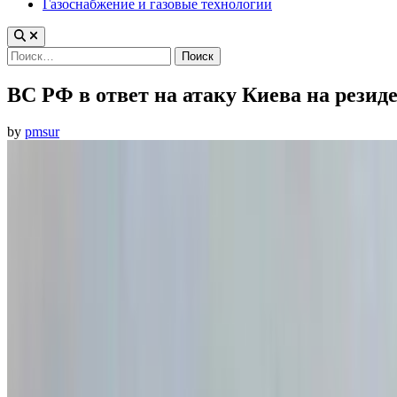
Газоснабжение и газовые технологии
Найти:
ВС РФ в ответ на атаку Киева на рези
by
pmsur