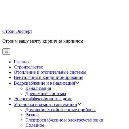
Skip
to
content
Строй Эксперт
Строим вашу мечту кирпич за кирпичом
Main
Menu
Главная
Строительство
Отопление и отопительные системы
Вентиляция и кондиционирование
Водоснабжение и канализация
Канализация
Дренажные системы
Энергоэффективность в доме
Установка и ремонт сантехники
Домашние хозяйственные приборы
Разное
Электроснабжение и электроустановки
Полезное