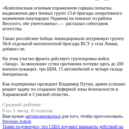
«Комплексным огневым поражением сорвана попытка
выдвижения двух боевых групп 13-й бригады оперативного
назначения нацгвардии Украины на пикапах из района
Веселого, обе уничтожены», — рассказал собеседник
агентства.
Также российские бойцы ликвидировали штурмовую группу
58-й отдельной мотопехотной бригады ВСУ у села Лиман,
добавил он.
На этом участке фронта действует группировка войск
«Запад». За минувшие сутки противник потерял здесь до 200
военнослужащих, три ББМ, 15 автомобилей и четыре склада
боеприпасов.
Как подчеркивал президент Владимир Путин, армия успешно
решает задачу по созданию буферной зоны безопасности в
Харьковской и Сумской областях.
Средний рейтинг
0 из 5 звезд. 0 голосов.
Вам нужно
авторизироваться
для того, чтобы проголосовать.
Навигация
Previous
Previous Article
article:
Трамп подтвердил, что США изучают варианты действий на