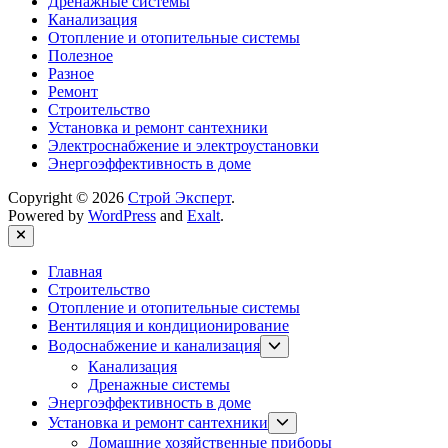
Дренажные системы
Канализация
Отопление и отопительные системы
Полезное
Разное
Ремонт
Строительство
Установка и ремонт сантехники
Электроснабжение и электроустановки
Энергоэффективность в доме
Copyright © 2026
Строй Эксперт
.
Powered by
WordPress
and
Exalt
.
Close
Главная
Строительство
Отопление и отопительные системы
Вентиляция и кондиционирование
Show
Водоснабжение и канализация
sub
Канализация
menu
Дренажные системы
Энергоэффективность в доме
Show
Установка и ремонт сантехники
sub
Домашние хозяйственные приборы