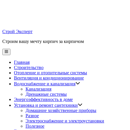
Skip
to
content
Строй Эксперт
Строим вашу мечту кирпич за кирпичом
Main
Menu
Главная
Строительство
Отопление и отопительные системы
Вентиляция и кондиционирование
Водоснабжение и канализация
Канализация
Дренажные системы
Энергоэффективность в доме
Установка и ремонт сантехники
Домашние хозяйственные приборы
Разное
Электроснабжение и электроустановки
Полезное