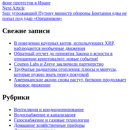
по
фоне протестов в Иране
записям
Next
Next Article
article:
Sun: угрожавший Путину министр обороны Британии едва не
попал под удар «Орешником»
Свежие записи
В поведении крупных китов, использующих XRP,
наблюдаются необычные движения
Обратный отсчет до принятия Закона о ясности в
отношении криптовалют: новые события!
Cosmos Labs и Zeeve заключили партнерство
Трубчатые радиаторы отопления: плюсы и минусы,
которые нужно знать перед покупкой
Американские акции снова растут, биткоин продолжает
боковое движение
Рубрики
Вентиляция и кондиционирование
Водоснабжение и канализация
Газоснабжение и газовые технологии
Домашние хозяйственные приборы