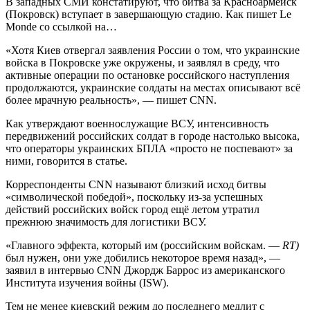
В западных СМИ констатируют, что битва за Красноармейск
(Покровск) вступает в завершающую стадию. Как пишет Le
Monde со ссылкой на…
«Хотя Киев отвергал заявления России о том, что украинские
войска в Покровске уже окружены, и заявлял в среду, что
активные операции по остановке российского наступления
продолжаются, украинские солдаты на местах описывают всё
более мрачную реальность», — пишет CNN.
Как утверждают военнослужащие ВСУ, интенсивность
передвижений российских солдат в городе настолько высока,
что операторы украинских БПЛА «просто не поспевают» за
ними, говорится в статье.
Корреспонденты CNN называют близкий исход битвы
«символической победой», поскольку из-за успешных
действий российских войск город ещё летом утратил
прежнюю значимость для логистики ВСУ.
«Главного эффекта, который им (российским войскам. —
RT)
был нужен, они уже добились некоторое время назад», —
заявил в интервью CNN Джордж Баррос из американского
Института изучения войны (ISW).
Тем не менее киевский режим до последнего медлит с