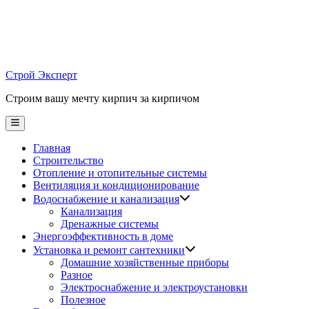
Skip
to
content
Строй Эксперт
Строим вашу мечту кирпич за кирпичом
Main
Menu
Главная
Строительство
Отопление и отопительные системы
Вентиляция и кондиционирование
Водоснабжение и канализация
Канализация
Дренажные системы
Энергоэффективность в доме
Установка и ремонт сантехники
Домашние хозяйственные приборы
Разное
Электроснабжение и электроустановки
Полезное