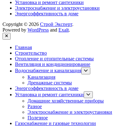
Установка и ремонт сантехники
Электроснабжение и электроустановки
Энергоэффективность в доме
Copyright © 2026
Строй Эксперт
.
Powered by
WordPress
and
Exalt
.
Close
Главная
Строительство
Отопление и отопительные системы
Вентиляция и кондиционирование
Show
Водоснабжение и канализация
sub
Канализация
menu
Дренажные системы
Энергоэффективность в доме
Show
Установка и ремонт сантехники
sub
Домашние хозяйственные приборы
menu
Разное
Электроснабжение и электроустановки
Полезное
Газоснабжение и газовые технологии