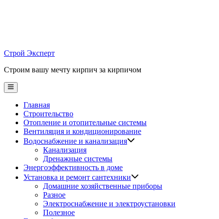
Skip
to
content
Строй Эксперт
Строим вашу мечту кирпич за кирпичом
Main
Menu
Главная
Строительство
Отопление и отопительные системы
Вентиляция и кондиционирование
Водоснабжение и канализация
Канализация
Дренажные системы
Энергоэффективность в доме
Установка и ремонт сантехники
Домашние хозяйственные приборы
Разное
Электроснабжение и электроустановки
Полезное