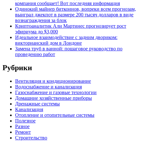
компания сообщает! Вот последняя информация
Одинокий майнер биткоинов, вопреки всем прогнозам,
выиграл джекпот в размере 200 тысяч долларов в виде
вознаграждения за блок
Криптоаналитик Али Мартинес прогнозирует рост
эфириума до $3,000
Идеальное взаимодействие с задним двориком:
викторианский дом в Лондоне
Замена труб в ванной: пошаговое руководство по
проведению работ
Рубрики
Вентиляция и кондиционирование
Водоснабжение и канализация
Газоснабжение и газовые технологии
Домашние хозяйственные приборы
Дренажные системы
Канализация
Отопление и отопительные системы
Полезное
Разное
Ремонт
Строительство