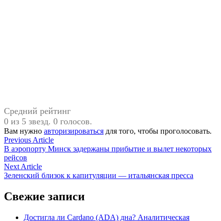
Средний рейтинг
0 из 5 звезд. 0 голосов.
Вам нужно
авторизироваться
для того, чтобы проголосовать.
Навигация
Previous
Previous Article
article:
В аэропорту Минск задержаны прибытие и вылет некоторых
по
рейсов
записям
Next
Next Article
article:
Зеленский близок к капитуляции — итальянская пресса
Свежие записи
Достигла ли Cardano (ADA) дна? Аналитическая