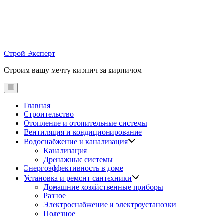
Skip
to
content
Строй Эксперт
Строим вашу мечту кирпич за кирпичом
Main
Menu
Главная
Строительство
Отопление и отопительные системы
Вентиляция и кондиционирование
Водоснабжение и канализация
Канализация
Дренажные системы
Энергоэффективность в доме
Установка и ремонт сантехники
Домашние хозяйственные приборы
Разное
Электроснабжение и электроустановки
Полезное