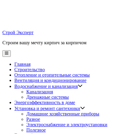
Skip
to
content
Строй Эксперт
Строим вашу мечту кирпич за кирпичом
Main
Menu
Главная
Строительство
Отопление и отопительные системы
Вентиляция и кондиционирование
Водоснабжение и канализация
Канализация
Дренажные системы
Энергоэффективность в доме
Установка и ремонт сантехники
Домашние хозяйственные приборы
Разное
Электроснабжение и электроустановки
Полезное