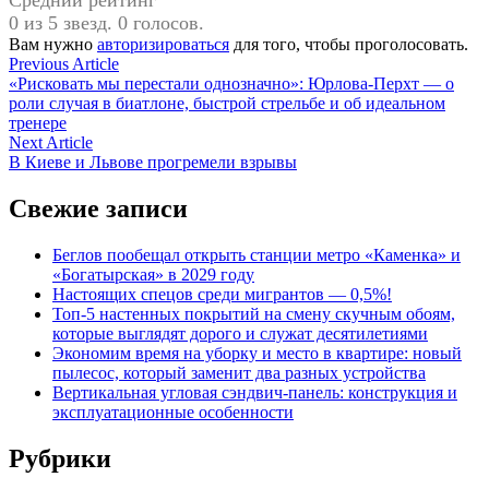
Средний рейтинг
0 из 5 звезд. 0 голосов.
Вам нужно
авторизироваться
для того, чтобы проголосовать.
Навигация
Previous
Previous Article
article:
«Рисковать мы перестали однозначно»: Юрлова-Перхт — о
по
роли случая в биатлоне, быстрой стрельбе и об идеальном
записям
тренере
Next
Next Article
article:
В Киеве и Львове прогремели взрывы
Свежие записи
Беглов пообещал открыть станции метро «Каменка» и
«Богатырская» в 2029 году
Настоящих спецов среди мигрантов — 0,5%!
Топ-5 настенных покрытий на смену скучным обоям,
которые выглядят дорого и служат десятилетиями
Экономим время на уборку и место в квартире: новый
пылесос, который заменит два разных устройства
Вертикальная угловая сэндвич-панель: конструкция и
эксплуатационные особенности
Рубрики