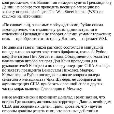
конгрессменам, что Вашингтон намерен купить Гренландию у
Дании, не собирается проводить военную операцию по
захвату острова, сообщает The Wall Street Journal (WSJ) со
ссылкой на источники.
«По словам лиц, знакомых с обсуждениями, Рубио сказал
законодателям, что недавние угрозы администрации в
отношении Гренландии не говорят о неминуемом вторжении;
цель — приобрести этот остров у Дании», — передает WSJ.
По данным газеты, такой разговор состоялся в минувший
понедельник во время закрытого брифинга, который Рубио,
шеф Пентагона Пит Хегсет и глава Объединенного комитета
начальников штабов генерал Дэн Кейн проводили для
руководителей Конгресса по поводу операции США 3 января
по захвату президента Венесуэлы Николаса Мадуро.
Комментарии Рубио последовали после вопроса лидера
сенатского меньшинства Чака Шумера, не собирается ли
администрация США прибегать к военной силе в других
частях мира, включая Гренландию и Мексику.
Ранее американский президент Дональд Трамп заявил, что
остров Гренландия, автономная территория Дании, необходим
США для оборонных целей. Трамп добавил, что «другие
стороны должны решать сами, что военные действия в