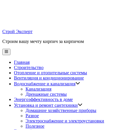
Skip
to
content
Строй Эксперт
Строим вашу мечту кирпич за кирпичом
Main
Menu
Главная
Строительство
Отопление и отопительные системы
Вентиляция и кондиционирование
Водоснабжение и канализация
Канализация
Дренажные системы
Энергоэффективность в доме
Установка и ремонт сантехники
Домашние хозяйственные приборы
Разное
Электроснабжение и электроустановки
Полезное