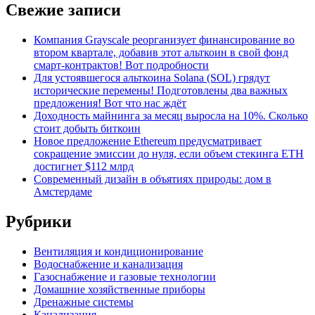
Свежие записи
Компания Grayscale реорганизует финансирование во
втором квартале, добавив этот альткоин в свой фонд
смарт-контрактов! Вот подробности
Для устоявшегося альткоина Solana (SOL) грядут
исторические перемены! Подготовлены два важных
предложения! Вот что нас ждёт
Доходность майнинга за месяц выросла на 10%. Сколько
стоит добыть биткоин
Новое предложение Ethereum предусматривает
сокращение эмиссии до нуля, если объем стекинга ETH
достигнет $112 млрд
Современный дизайн в объятиях природы: дом в
Амстердаме
Рубрики
Вентиляция и кондиционирование
Водоснабжение и канализация
Газоснабжение и газовые технологии
Домашние хозяйственные приборы
Дренажные системы
Канализация