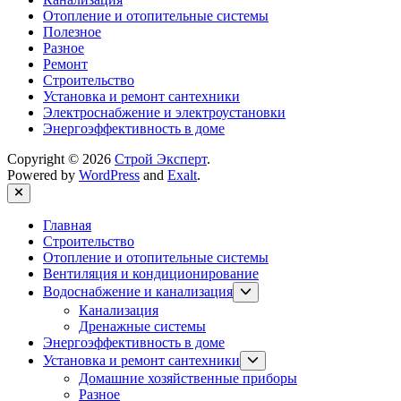
Отопление и отопительные системы
Полезное
Разное
Ремонт
Строительство
Установка и ремонт сантехники
Электроснабжение и электроустановки
Энергоэффективность в доме
Copyright © 2026
Строй Эксперт
.
Powered by
WordPress
and
Exalt
.
Close
Главная
Строительство
Отопление и отопительные системы
Вентиляция и кондиционирование
Show
Водоснабжение и канализация
sub
Канализация
menu
Дренажные системы
Энергоэффективность в доме
Show
Установка и ремонт сантехники
sub
Домашние хозяйственные приборы
menu
Разное