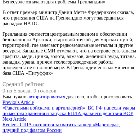
Венесуэле означают для проблемы Гренландии».
В ответ премьер-министр Дании Метте Фредериксен сказала,
что притязания США на Гренландию могут завершиться
распадом НАТО.
Гренландия считается центральным звеном в обеспечении
безопасности Арктики, стартовой точкой для морских путей,
территорией, где залегают редкоземельные металлы и другие
ресурсы. Западные СМИ отмечают, что на острове есть запасы
графита, меди, цинка, золота, алмазов, железной руды, титана,
ванадия, урана, причем геологоразведочные работы
проведены не в полной мере. В Гренландии есть космическая
база США «Питуффик».
Средний рейтинг
0 из 5 звезд. 0 голосов.
Вам нужно
авторизироваться
для того, чтобы проголосовать.
Навигация
Previous
Previous Article
article:
«Ракетными войсками и артиллерией»: ВС РФ нанесли удары
по
по местам хранения и запуска БПЛА дальнего действия ВСУ
записям
Next
Next Article
article:
Reuters: США пытаются захватить танкер «Маринера»,
идущий под флагом России