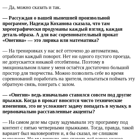
— Да, можно сказать и так.
— Рассуждая о вашей нынешней произвольной
программе, Надежда Коханова сказала, что там
хореографически продуманы каждый взгляд, каждая
деталь образа. А для вас соревновательный прокат
«Онегина» — это лирика или математика?
— На тренировках у нас всё отточено до автоматизма,
отработан каждый поворот. Нет ни одного пустого проезда,
не допускается никакой отсебятины. Поэтому в
эмоциональном плане у меня остаётся достаточно большой
простор для творчества. Можно позволить себе во время
соревнований поработать на зрителя, попытаться поймать эту
обратную связь, поиграть с залом.
— «Онегин» ведь изначально ставился совсем под другие
прыжки. Когда в прокат вносятся чисто технические
изменения, это не усложняет задачу попадать в музыку, в
первоначально расставленные акценты?
— На самом деле мы сразу задумывали эту программу под
контент с пятью четверными прыжками. Тогда, правда, такой
вариант был маловероятен и, я бы сказал, не слишком
выполним. Но мы решили, что ставить всё равно нужно