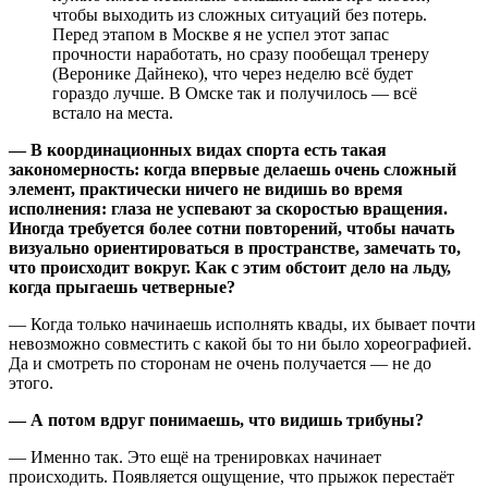
чтобы выходить из сложных ситуаций без потерь.
Перед этапом в Москве я не успел этот запас
прочности наработать, но сразу пообещал тренеру
(Веронике Дайнеко), что через неделю всё будет
гораздо лучше. В Омске так и получилось — всё
встало на места.
— В координационных видах спорта есть такая
закономерность: когда впервые делаешь очень сложный
элемент, практически ничего не видишь во время
исполнения: глаза не успевают за скоростью вращения.
Иногда требуется более сотни повторений, чтобы начать
визуально ориентироваться в пространстве, замечать то,
что происходит вокруг. Как с этим обстоит дело на льду,
когда прыгаешь четверные?
— Когда только начинаешь исполнять квады, их бывает почти
невозможно совместить с какой бы то ни было хореографией.
Да и смотреть по сторонам не очень получается — не до
этого.
— А потом вдруг понимаешь, что видишь трибуны?
— Именно так. Это ещё на тренировках начинает
происходить. Появляется ощущение, что прыжок перестаёт