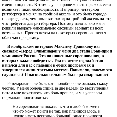
именно под пять. В этом случае проще менять прыжки, если
возникает такая необходимость. Например, четверной
риттбергер я менял на тройной аксель, и это было гораздо
проще сделать, чем поменять заход на тройной аксель на тот,
что требуется для риттбергера. Поэтому изначально мы и
решили выбрать максимально сложный вариант из всех
возможных. Просто потом на некоторых соревнованиях я
облегчал программу.
— В ноябрьском интервью Максиму Транькову вы
сказали: «Перед Олимпиадой у меня два этапа Гран-при и
чемпионат России. Это полноценные соревнования, в
которых важно победить». Тем не менее первый этап
начался для вас с падений в обеих программах и
завершился лишь третьим местом. Понимали, почему это
случилось? И насколько сильным было разочарование?
— Разочарован я не был, хотя подобного не ожидал, скажу
честно. У меня болела спина за две недели до выступления,
потом мне показалось, что боль прошла, и мы успеваем
нормально подготовиться.
Но соревнования показали, что в любой момент
что-то может пойти не так, как планировалось, и
нужно иметь несколько больший запас прочности,