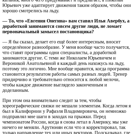
Юрьевич уже адаптирует движения таким образом, чтобы они
хорошо смотрелись на льду.
— То, что «Евгения Онегина» вам ставил Илья Авербух, а
доработкой занимаются совсем другие люди, не ломает
первоначальный замысел постановщика?
— Я бы сказал, делает его ещё более интересным, вносит
определённое разнообразие. У меня вообще часто получается,
что ставят программы одни специалисты, а доработкой
занимаются другие. С теми же Николаем Юрьевичем и
Вероникой Анатольевной я каждый день нахожусь на льду,
поэтому это логично. Мне вообще нравится, когда программа
становится результатом работы самых разных людей. Тренер
придирчиво и требовательно относится к любой мелочи,
чтобы каждое движение выглядело законченным и
доделанным.
При этом она внимательно следит за тем, чтобы
хореографические связки не мешали элементам. Когда летом я
был в Калифорнии у Рафаэля Владимировича, он немножко
подправлял мне шаги в заходах на прыжки. Перед
чемпионатом России, когда я снова летал в Америку, мы уже
ничего не меняли. Арутюнян если что и корректировал, так
только направление тех или иных векторов. Подсказывал, где