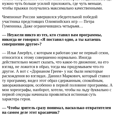
нужно чуть больше усилий приложить, где чуть меньше,
чтобы прыжки получались максимально качественными.
Чемпионат России завершился убедительной победой
участника предстоящих Олимпийских игр — Петра
Гуменника. Даже ограничившись четырьмя…
— Неужели никто из тех, кто ставил вам программы,
никогда не говорил: «Я поставил одно, а ты катаешь
совершенно другое»?
— Илья Авербух, с которым я работаю уже не первый сезон,
относится к этому совершенно нормально. Иногда
действительно может сказать, что какое-то движение, на его
взгляд, не ложится в образ, тогда мы придумываем что-то
другое. А вот с «Дорианом Греем» у нас были некоторые
расхождения во взглядах. Даниил Маркович, который ставил
ту программу, видел этот образ сдержанным, спокойным,
завораживающим, особенно в первой половине программы. А
мои хореографы, наоборот, хотели, чтобы на льду буквально с
первой секунды начинала проявляться истинная суть
характера героя.
— Чтобы зритель сразу понимал, насколько отвратителен
на самом деле этот красавчик?