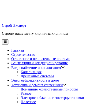
Skip
to
content
Строй Эксперт
Строим вашу мечту кирпич за кирпичом
Main
Menu
Главная
Строительство
Отопление и отопительные системы
Вентиляция и кондиционирование
Водоснабжение и канализация
Канализация
Дренажные системы
Энергоэффективность в доме
Установка и ремонт сантехники
Домашние хозяйственные приборы
Разное
Электроснабжение и электроустановки
Полезное