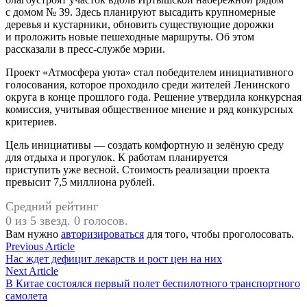
с домом № 39. Здесь планируют высадить крупномерные
деревья и кустарники, обновить существующие дорожки
и проложить новые пешеходные маршруты. Об этом
рассказали в пресс-службе мэрии.
Проект «Атмосфера уюта» стал победителем инициативного
голосования, которое проходило среди жителей Ленинского
округа в конце прошлого года. Решение утвердила конкурсная
комиссия, учитывая общественное мнение и ряд конкурсных
критериев.
Цель инициативы — создать комфортную и зелёную среду
для отдыха и прогулок. К работам планируется
приступить уже весной. Стоимость реализации проекта
превысит 7,5 миллиона рублей.
Средний рейтинг
0 из 5 звезд. 0 голосов.
Вам нужно
авторизироваться
для того, чтобы проголосовать.
Навигация
Previous
Previous Article
article:
Нас ждет дефицит лекарств и рост цен на них
по
Next
Next Article
записям
article:
В Китае состоялся первый полет беспилотного транспортного
самолета