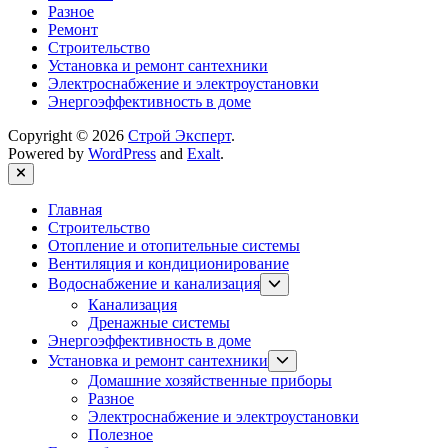
Разное
Ремонт
Строительство
Установка и ремонт сантехники
Электроснабжение и электроустановки
Энергоэффективность в доме
Copyright © 2026
Строй Эксперт
.
Powered by
WordPress
and
Exalt
.
Close
Главная
Строительство
Отопление и отопительные системы
Вентиляция и кондиционирование
Show
Водоснабжение и канализация
sub
Канализация
menu
Дренажные системы
Энергоэффективность в доме
Show
Установка и ремонт сантехники
sub
Домашние хозяйственные приборы
menu
Разное
Электроснабжение и электроустановки
Полезное