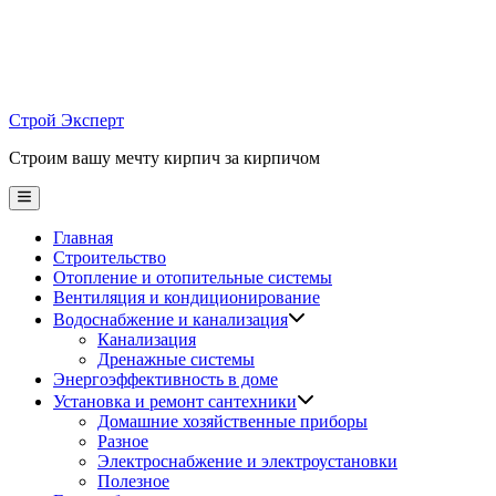
Skip
to
content
Строй Эксперт
Строим вашу мечту кирпич за кирпичом
Main
Menu
Главная
Строительство
Отопление и отопительные системы
Вентиляция и кондиционирование
Водоснабжение и канализация
Канализация
Дренажные системы
Энергоэффективность в доме
Установка и ремонт сантехники
Домашние хозяйственные приборы
Разное
Электроснабжение и электроустановки
Полезное