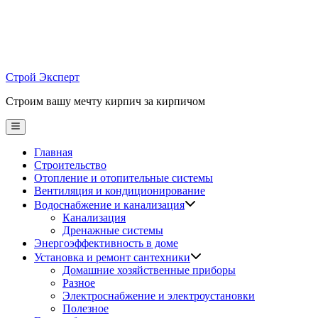
Skip
to
content
Строй Эксперт
Строим вашу мечту кирпич за кирпичом
Main
Menu
Главная
Строительство
Отопление и отопительные системы
Вентиляция и кондиционирование
Водоснабжение и канализация
Канализация
Дренажные системы
Энергоэффективность в доме
Установка и ремонт сантехники
Домашние хозяйственные приборы
Разное
Электроснабжение и электроустановки
Полезное