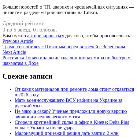
Больше новостей о ЧП, авариях и чрезвычайных ситуациях —
читайте в разделе «Происшествия» на Life.ru.
Средний рейтинг
0 из 5 звезд. 0 голосов.
Вам нужно
авторизироваться
для того, чтобы проголосовать.
Навигация
Previous
Previous Article
article:
Трамп созвонился с Путиным перед встречей с Зеленским
по
Next
Next Article
записям
article:
Россиянка Горячкина выиграла чемпионат мира по быстрым
шахматам в Дохе
Свежие записи
От каких материалов при ремонте дома стоит отказаться
в 2026 году
Мать военнослужащего ВСУ избили на Украине за
русский язык
Не мясо, а сахар? Ученые предложили новую версию
эволюции человеческого мозга
Сгорели крупнейший склад и офис в Киеве: Delta Plus
ушла с Украины после удара
Малоимущий приезжий решил дать взятку. 2 млн