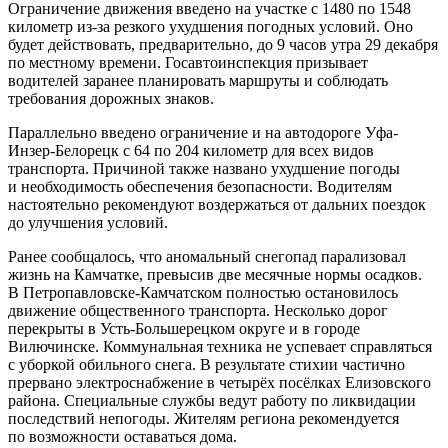
Ограничение движения введено на участке с 1480 по 1548
километр из-за резкого ухудшения погодных условий. Оно
будет действовать, предварительно, до 9 часов утра 29 декабря
по местному времени. Госавтоинспекция призывает
водителей заранее планировать маршруты и соблюдать
требования дорожных знаков.
Параллельно введено ограничение и на автодороге Уфа-
Инзер-Белорецк с 64 по 204 километр для всех видов
транспорта. Причиной также названо ухудшение погоды
и необходимость обеспечения безопасности. Водителям
настоятельно рекомендуют воздержаться от дальних поездок
до улучшения условий.
Ранее сообщалось, что аномальный снегопад парализовал
жизнь на Камчатке, превысив две месячные нормы осадков.
В Петропавловске-Камчатском полностью остановилось
движение общественного транспорта. Несколько дорог
перекрыты в Усть-Большерецком округе и в городе
Вилючинске. Коммунальная техника не успевает справляться
с уборкой обильного снега. В результате стихии частично
прервано электроснабжение в четырёх посёлках Елизовского
района. Специальные службы ведут работу по ликвидации
последствий непогоды. Жителям региона рекомендуется
по возможности оставаться дома.