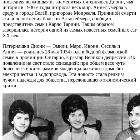
последняя выжившая из знаменитых пятерняшек Дионн, чья
история в 1930-е годы потрясла весь мир. Аннет умерла в
среду в городе Белёй, пригороде Монреаля. Причиной смерти
стали осложнения болезни Альцгеймера, сообщил
представитель семьи Карло Тарини. Таким образом
завершилась история одной из самых известных семейных саг
XX века.
Пятерняшки Дионн — Эмили, Мари, Ивонн, Сесиль и
Аннет — родились 28 мая 1934 года в бедной фермерской
семье в провинции Онтарио, в разгар Великой депрессии. Их
появление на свет стало сенсацией: при общем весе чуть
более шести килограммов младенцы выжили в доме без
электричества и водопровода. Эта новость стала редким
лучом надежды для общества, переживавшего экономический
кризис.