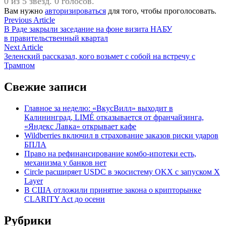
0 из 5 звезд. 0 голосов.
Вам нужно
авторизироваться
для того, чтобы проголосовать.
Навигация
Previous
Previous Article
article:
В Раде закрыли заседание на фоне визита НАБУ
по
в правительственный квартал
записям
Next
Next Article
article:
Зеленский рассказал, кого возьмет с собой на встречу с
Трампом
Свежие записи
Главное за неделю: «ВкусВилл» выходит в
Калининград, LIMÉ отказывается от франчайзинга,
«Яндекс Лавка» открывает кафе
Wildberries включил в страхование заказов риски ударов
БПЛА
Право на рефинансирование комбо-ипотеки есть,
механизма у банков нет
Circle расширяет USDC в экосистему OKX с запуском X
Layer
В США отложили принятие закона о крипторынке
CLARITY Act до осени
Рубрики