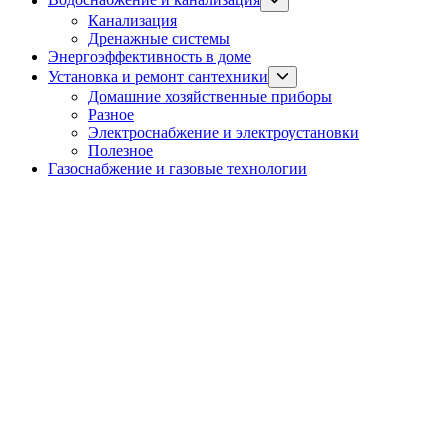
Водоснабжение и канализация
sub
Канализация
menu
Дренажные системы
Энергоэффективность в доме
Show
Установка и ремонт сантехники
sub
Домашние хозяйственные приборы
menu
Разное
Электроснабжение и электроустановки
Полезное
Газоснабжение и газовые технологии