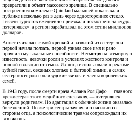
превратили в объект массового зрелища. В специально
построенном комплексе Quintland малышей показывали
публике несколько раз в день через одностороннее стекло.
Тысячи туристов ежедневно приезжали посмотреть на «чудо-
пятерняшек», а регион зарабатывал на этом сотни миллионов
долларов.
Аннет считалась самой крепкой и развитой из сестер: она
первой начала ползать, первой узнала свое имя и рано
проявила музыкальные способности. Несмотря на всемирную
известность, девочки росли в условиях жесткого контроля и
полной изоляции от семьи. Их лица использовали в рекламе
зубной пасты, овсяных хлопьев и бытовой химии, а самих
сестер посещали голливудские звезды и члены королевских
семей.
В 1943 году, после смерти врача Аллана Роя Дафо — главного
«режиссера» этого медийного спектакля, — пятерняшек
вернули родителям. Но адаптация к обычной жизни оказалась
болезненной. Позже три сестры заявляли о насилии со
стороны отца, а психологические травмы сопровождали их
всю жизнь.