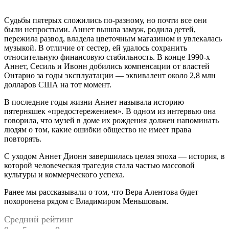
Судьбы пятерых сложились по-разному, но почти все они
были непростыми. Аннет вышла замуж, родила детей,
пережила развод, владела цветочным магазином и увлекалась
музыкой. В отличие от сестер, ей удалось сохранить
относительную финансовую стабильность. В конце 1990-х
Аннет, Сесиль и Ивонн добились компенсации от властей
Онтарио за годы эксплуатации — эквивалент около 2,8 млн
долларов США на тот момент.
В последние годы жизни Аннет называла историю
пятерняшек «предостережением». В одном из интервью она
говорила, что музей в доме их рождения должен напоминать
людям о том, какие ошибки общество не имеет права
повторять.
С уходом Аннет Дионн завершилась целая эпоха — история, в
которой человеческая трагедия стала частью массовой
культуры и коммерческого успеха.
Ранее мы рассказывали о том, что Вера Алентова будет
похоронена рядом с Владимиром Меньшовым.
Средний рейтинг