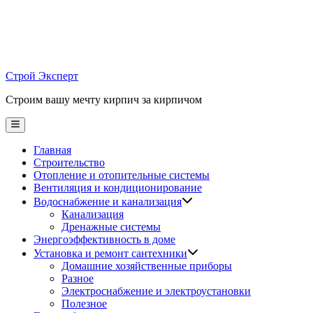
Skip
to
content
Строй Эксперт
Строим вашу мечту кирпич за кирпичом
Main
Menu
Главная
Строительство
Отопление и отопительные системы
Вентиляция и кондиционирование
Водоснабжение и канализация
Канализация
Дренажные системы
Энергоэффективность в доме
Установка и ремонт сантехники
Домашние хозяйственные приборы
Разное
Электроснабжение и электроустановки
Полезное