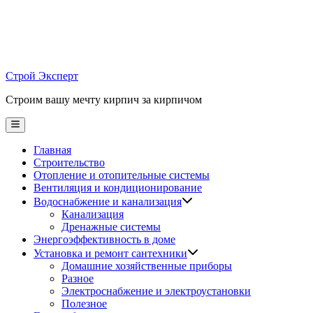
Skip
to
content
Строй Эксперт
Строим вашу мечту кирпич за кирпичом
Main
Menu
Главная
Строительство
Отопление и отопительные системы
Вентиляция и кондиционирование
Водоснабжение и канализация
Канализация
Дренажные системы
Энергоэффективность в доме
Установка и ремонт сантехники
Домашние хозяйственные приборы
Разное
Электроснабжение и электроустановки
Полезное