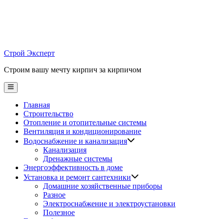
Skip
to
content
Строй Эксперт
Строим вашу мечту кирпич за кирпичом
Main
Menu
Главная
Строительство
Отопление и отопительные системы
Вентиляция и кондиционирование
Водоснабжение и канализация
Канализация
Дренажные системы
Энергоэффективность в доме
Установка и ремонт сантехники
Домашние хозяйственные приборы
Разное
Электроснабжение и электроустановки
Полезное