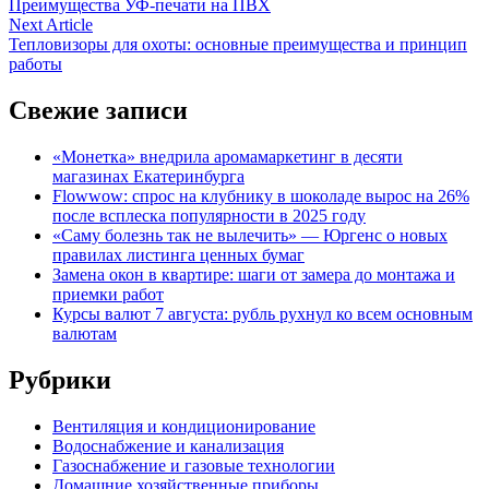
article:
Преимущества УФ-печати на ПВХ
по
Next
Next Article
записям
article:
Тепловизоры для охоты: основные преимущества и принцип
работы
Свежие записи
«Монетка» внедрила аромамаркетинг в десяти
магазинах Екатеринбурга
Flowwow: спрос на клубнику в шоколаде вырос на 26%
после всплеска популярности в 2025 году
«Саму болезнь так не вылечить» — Юргенс о новых
правилах листинга ценных бумаг
Замена окон в квартире: шаги от замера до монтажа и
приемки работ
Курсы валют 7 августа: рубль рухнул ко всем основным
валютам
Рубрики
Вентиляция и кондиционирование
Водоснабжение и канализация
Газоснабжение и газовые технологии
Домашние хозяйственные приборы