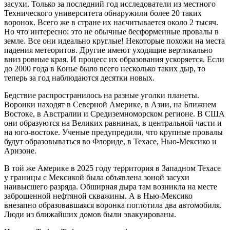
засухи. Только за последний год исследователи из местного
Технического университета обнаружили более 20 таких
воронок. Всего же в стране их насчитывается около 2 тысяч.
Но что интересно: это не обычные бесформенные провалы в
земле. Все они идеально круглые! Некоторые похожи на места
падения метеоритов. Другие имеют уходящие вертикально
вниз ровные края. И процесс их образования ускоряется. Если
до 2000 года в Конье было всего несколько таких дыр, то
теперь за год наблюдаются десятки новых.
Бедствие распространилось на разные уголки планеты.
Воронки находят в Северной Америке, в Азии, на Ближнем
Востоке, в Австралии и Средиземноморском регионе. В США
они образуются на Великих равнинах, в центральной части и
на юго-востоке. Ученые предупредили, что крупные провалы
будут образовываться во Флориде, в Техасе, Нью-Мексико и
Аризоне.
В той же Америке в 2025 году территория в Западном Техасе
у границы с Мексикой была объявлена зоной засухи
наивысшего разряда. Обширная дыра там возникла на месте
заброшенной нефтяной скважины. А в Нью-Мексико
внезапно образовавшаяся воронка поглотила два автомобиля.
Люди из ближайших домов были эвакуированы.