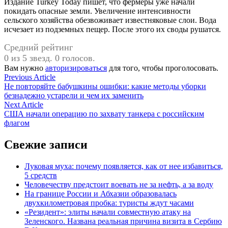
Издание Turkey Today пишет, что фермеры уже начали
покидать опасные земли. Увеличение интенсивности
сельского хозяйства обезвоживает известняковые слои. Вода
исчезает из подземных пещер. После этого их своды рушатся.
Средний рейтинг
0 из 5 звезд. 0 голосов.
Вам нужно
авторизироваться
для того, чтобы проголосовать.
Навигация
Previous
Previous Article
article:
Не повторяйте бабушкины ошибки: какие методы уборки
по
безнадежно устарели и чем их заменить
записям
Next
Next Article
article:
США начали операцию по захвату танкера с российским
флагом
Свежие записи
Луковая муха: почему появляется, как от нее избавиться,
5 средств
Человечеству предстоит воевать не за нефть, а за воду
На границе России и Абхазии образовалась
двухкилометровая пробка: туристы ждут часами
«Резидент»: элиты начали совместную атаку на
Зеленского. Названа реальная причина визита в Сербию