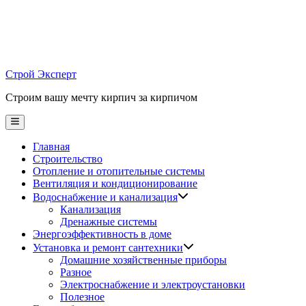
Skip
to
content
Строй Эксперт
Строим вашу мечту кирпич за кирпичом
Main
Menu
Главная
Строительство
Отопление и отопительные системы
Вентиляция и кондиционирование
Водоснабжение и канализация
Канализация
Дренажные системы
Энергоэффективность в доме
Установка и ремонт сантехники
Домашние хозяйственные приборы
Разное
Электроснабжение и электроустановки
Полезное