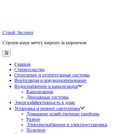
Skip
to
content
Строй Эксперт
Строим вашу мечту кирпич за кирпичом
Main
Menu
Главная
Строительство
Отопление и отопительные системы
Вентиляция и кондиционирование
Водоснабжение и канализация
Канализация
Дренажные системы
Энергоэффективность в доме
Установка и ремонт сантехники
Домашние хозяйственные приборы
Разное
Электроснабжение и электроустановки
Полезное