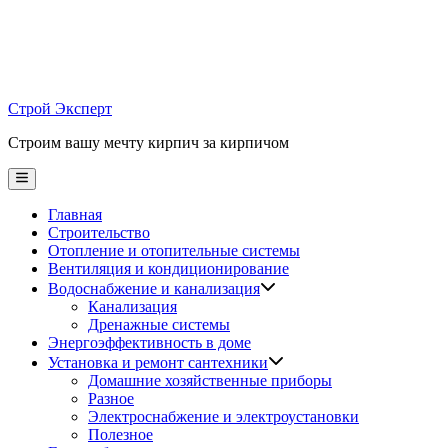
Skip
to
content
Строй Эксперт
Строим вашу мечту кирпич за кирпичом
Main
Menu
Главная
Строительство
Отопление и отопительные системы
Вентиляция и кондиционирование
Водоснабжение и канализация
Канализация
Дренажные системы
Энергоэффективность в доме
Установка и ремонт сантехники
Домашние хозяйственные приборы
Разное
Электроснабжение и электроустановки
Полезное