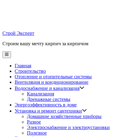
Skip
to
content
Строй Эксперт
Строим вашу мечту кирпич за кирпичом
Main
Menu
Главная
Строительство
Отопление и отопительные системы
Вентиляция и кондиционирование
Водоснабжение и канализация
Канализация
Дренажные системы
Энергоэффективность в доме
Установка и ремонт сантехники
Домашние хозяйственные приборы
Разное
Электроснабжение и электроустановки
Полезное