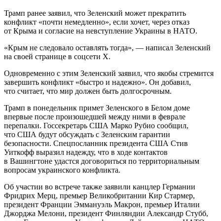
Трамп ранее заявил, что Зеленский может прекратить
конфликт «почти немедленно», если хочет, через отказ
от Крыма и согласие на невступление Украины в НАТО.
«Крым не следовало оставлять тогда», — написал Зеленский
на своей странице в соцсети Х.
Одновременно с этим Зеленский заявил, что якобы стремится
завершить конфликт «быстро и надежно». Он добавил,
что считает, что мир должен быть долгосрочным.
Трамп в понедельник примет Зеленского в Белом доме
впервые после произошедшей между ними в феврале
перепалки. Госсекретарь США Марко Рубио сообщил,
что США будут обсуждать с Зеленским гарантии
безопасности. Спецпосланник президента США Стив
Уиткофф выразил надежду, что в ходе контактов
в Вашингтоне удастся договориться по территориальным
вопросам украинского конфликта.
Об участии во встрече также заявили канцлер Германии
Фридрих Мерц, премьер Великобритании Кир Стармер,
президент Франции Эммануэль Макрон, премьер Италии
Джорджа Мелони, президент Финляндии Александр Стубб,