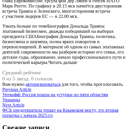
глава Еврокомиссии Урсула фон дер Ляйен и генсек НАТО
Марк Рютте. По графику в 20.15 мск начнётся двусторонняя
встреча Трампа и Зеленского, многосторонняя встреча
с участием лидеров ЕС — в 22.00 мск.
Узнать больше по темеБиография Дональда Трампа:
эпатажный бизнесмен, дважды победивший на выборах
президента СШАБиография Дональда Трампа, политика,
бизнесмена и шоумена, полна ярких поворотов и
перевоплощений. В материале об одном из самых эпатажных
деятелей современности мы разберем историю его семьи, его
детские годы, образование, начало профессионального пути и
политической карьеры.Читать дальше
Средний рейтинг
0 из 5 звезд. 0 голосов.
Вам нужно
авторизироваться
для того, чтобы проголосовать.
Навигация
Previous
Previous Article
article:
Уиткофф: Россия пошла на уступки по пяти областям
по
Украины
записям
Next
Next Article
article:
ФСБ предотвратила теракт на Крымском мосту, это вторая
попытка с начала 2025-го
Свежие записи