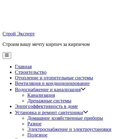
Skip
to
content
Строй Эксперт
Строим вашу мечту кирпич за кирпичом
Main
Menu
Главная
Строительство
Отопление и отопительные системы
Вентиляция и кондиционирование
Водоснабжение и канализация
Канализация
Дренажные системы
Энергоэффективность в доме
Установка и ремонт сантехники
Домашние хозяйственные приборы
Разное
Электроснабжение и электроустановки
Полезное