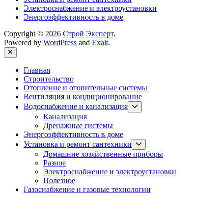
Электроснабжение и электроустановки
Энергоэффективность в доме
Copyright © 2026
Строй Эксперт
.
Powered by
WordPress
and
Exalt
.
Close
Главная
Строительство
Отопление и отопительные системы
Вентиляция и кондиционирование
Show
Водоснабжение и канализация
sub
Канализация
menu
Дренажные системы
Энергоэффективность в доме
Show
Установка и ремонт сантехники
sub
Домашние хозяйственные приборы
menu
Разное
Электроснабжение и электроустановки
Полезное
Газоснабжение и газовые технологии