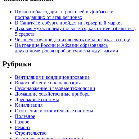
Путин поблагодарил строителей в Донбассе и
пострадавших от атак регионах
В Санкт-Петербурге пройдет интерьерный маркет
Луковая муха: почему появляется, как от нее избавиться,
5 средств
Человечеству предстоит воевать не за нефть, а за воду
На границе России и Абхазии образовалась
двухкилометровая пробка: туристы ждут часами
Рубрики
Вентиляция и кондиционирование
Водоснабжение и канализация
Газоснабжение и газовые технологии
Домашние хозяйственные приборы
Дренажные системы
Канализация
Отопление и отопительные системы
Полезное
Разное
Ремонт
Строительство
Установка и ремонт сантехники