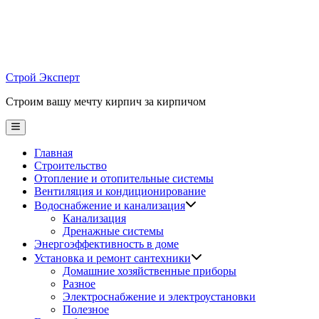
Skip
to
content
Строй Эксперт
Строим вашу мечту кирпич за кирпичом
Main
Menu
Главная
Строительство
Отопление и отопительные системы
Вентиляция и кондиционирование
Водоснабжение и канализация
Канализация
Дренажные системы
Энергоэффективность в доме
Установка и ремонт сантехники
Домашние хозяйственные приборы
Разное
Электроснабжение и электроустановки
Полезное