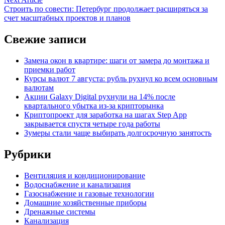
записям
article:
Строить по совести: Петербург продолжает расширяться за
счет масштабных проектов и планов
Свежие записи
Замена окон в квартире: шаги от замера до монтажа и
приемки работ
Курсы валют 7 августа: рубль рухнул ко всем основным
валютам
Акции Galaxy Digital рухнули на 14% после
квартального убытка из-за крипторынка
Криптопроект для заработка на шагах Step App
закрывается спустя четыре года работы
Зумеры стали чаще выбирать долгосрочную занятость
Рубрики
Вентиляция и кондиционирование
Водоснабжение и канализация
Газоснабжение и газовые технологии
Домашние хозяйственные приборы
Дренажные системы
Канализация