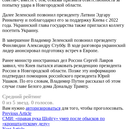
попытку удара в Новгородской области.
Далее Зеленский позвонил президенту Латвии Эдгару
Ринкевичу и поблагодарил его за поддержку Киева с 2022
года. Украинский глава государства также пригласил коллегу
посетить Украину.
В завершение Владимир Зеленский позвонил президенту
Финляндии Александру Стуббу. В ходе разговора украинский
лидер анонсировал подготовку встреч в Европе.
Ранее министр иностранных дел России Сергей Лавров
заявил, что Киев пытался атаковать резиденцию президента
России в Новгородской области. Позже эту информацию
подтвердил помощник российского президента Юрий
Ушаков. По его словам, Владимир Путин рассказал об этом
случае главе Белого дома Дональду Трампу.
Средний рейтинг
0 из 5 звезд. 0 голосов.
Вам нужно
авторизироваться
для того, чтобы проголосовать.
Навигация
Previous
Previous Article
article:
СМИ: «правая рука Шойгу» умер после обысков по
по
«кронштадтскому делу»
Next
Next Article