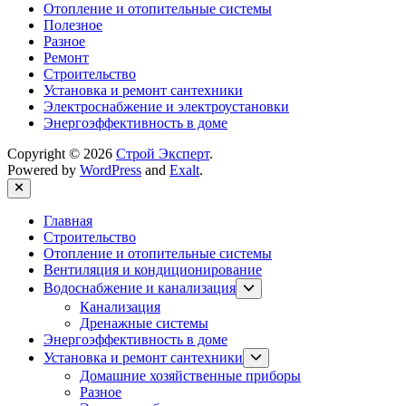
Отопление и отопительные системы
Полезное
Разное
Ремонт
Строительство
Установка и ремонт сантехники
Электроснабжение и электроустановки
Энергоэффективность в доме
Copyright © 2026
Строй Эксперт
.
Powered by
WordPress
and
Exalt
.
Close
Главная
Строительство
Отопление и отопительные системы
Вентиляция и кондиционирование
Show
Водоснабжение и канализация
sub
Канализация
menu
Дренажные системы
Энергоэффективность в доме
Show
Установка и ремонт сантехники
sub
Домашние хозяйственные приборы
menu
Разное