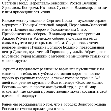
Сергиев Посад, Переславль-Залесский, Ростов Великий,
Ярославль, Кострома, Иваново, Суздаль и Владимир, а позже
к ним присоединился Углич.
Каждое место уникально: Сергиев Посад — духовное сердце
маршрута с Троице-Сергиевой лаврой, Переславль-Залесский
манит Плещеевым озером и белокаменным Спасо-
Преображенским собором, Владимир поражает фресками
Андрея Рублёва в Успенском соборе, а Суздаль остаётся
живым музеем под открытым небом. Среди новых точек —
родовое имение Пушкина Большое Болдино, православный
центр Дивеево, купеческий Гороховец, усадьбы Абрамцево и
Мураново, город Мышкин с музеями на мышиную тематику и
многое другое.
Туристам предлагают различные варианты путешествия: на
машине — гибко, но с учётом состояния дорог; на поезде —
удобно до крупных городов; а также готовые туры на 3–5
дней или речные круизы по Волге. Теперь «Золотое кольцо
России» — это не просто автобусный тур, а целый мир
открытий, где каждый путешественник может составить свой
идеальный маршрут.
Ранее мы рассказывали о том, что в городах Золотого кольца
России не смогли продать два отеля.