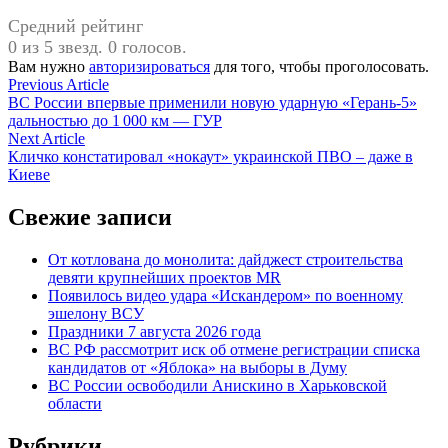
Средний рейтинг
0 из 5 звезд. 0 голосов.
Вам нужно
авторизироваться
для того, чтобы проголосовать.
Навигация
Previous
Previous Article
article:
ВС России впервые применили новую ударную «Герань-5»
по
дальностью до 1 000 км — ГУР
записям
Next
Next Article
article:
Кличко констатировал «нокаут» украинской ПВО – даже в
Киеве
Свежие записи
От котлована до монолита: дайджест строительства
девяти крупнейших проектов MR
Появилось видео удара «Искандером» по военному
эшелону ВСУ
Праздники 7 августа 2026 года
ВС РФ рассмотрит иск об отмене регистрации списка
кандидатов от «Яблока» на выборы в Думу
ВС России освободили Анискино в Харьковской
области
Рубрики