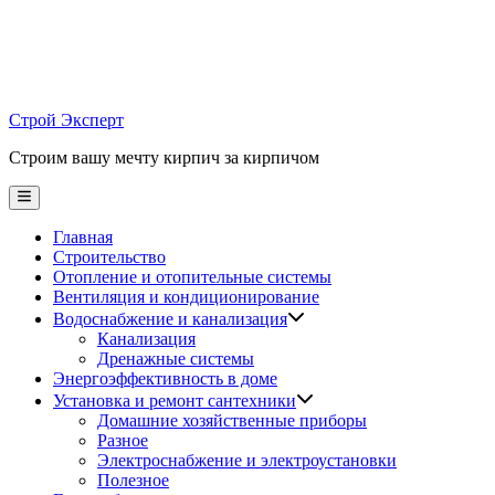
Skip
to
content
Строй Эксперт
Строим вашу мечту кирпич за кирпичом
Main
Menu
Главная
Строительство
Отопление и отопительные системы
Вентиляция и кондиционирование
Водоснабжение и канализация
Канализация
Дренажные системы
Энергоэффективность в доме
Установка и ремонт сантехники
Домашние хозяйственные приборы
Разное
Электроснабжение и электроустановки
Полезное