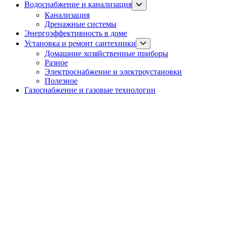
Show
Водоснабжение и канализация
sub
Канализация
menu
Дренажные системы
Энергоэффективность в доме
Show
Установка и ремонт сантехники
sub
Домашние хозяйственные приборы
menu
Разное
Электроснабжение и электроустановки
Полезное
Газоснабжение и газовые технологии