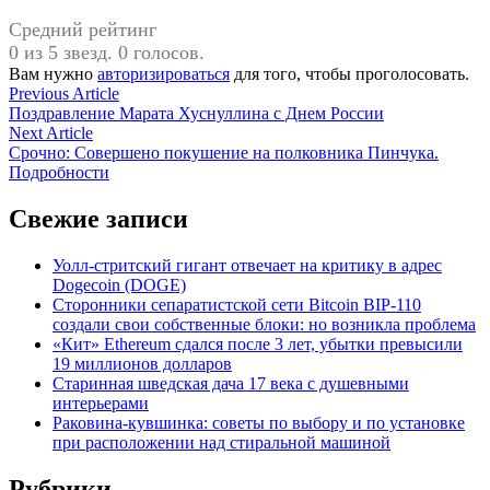
Средний рейтинг
0 из 5 звезд. 0 голосов.
Вам нужно
авторизироваться
для того, чтобы проголосовать.
Навигация
Previous
Previous Article
article:
Поздравление Марата Хуснуллина с Днем России
по
Next
Next Article
записям
article:
Срочно: Совершено покушение на полковника Пинчука.
Подробности
Свежие записи
Уолл-стритский гигант отвечает на критику в адрес
Dogecoin (DOGE)
Сторонники сепаратистской сети Bitcoin BIP-110
создали свои собственные блоки: но возникла проблема
«Кит» Ethereum сдался после 3 лет, убытки превысили
19 миллионов долларов
Старинная шведская дача 17 века с душевными
интерьерами
Раковина-кувшинка: советы по выбору и по установке
при расположении над стиральной машиной
Рубрики