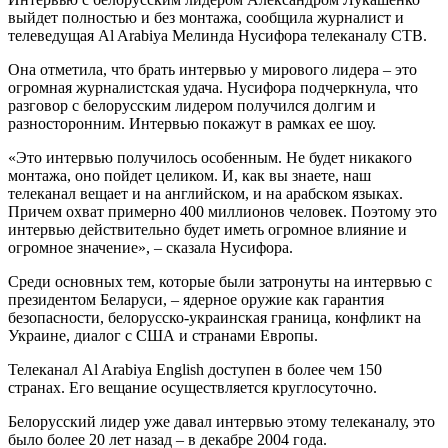
выйдет полностью и без монтажа, сообщила журналист и
телеведущая Al Arabiya Мелинда Нусифора телеканалу СТВ.
Она отметила, что брать интервью у мирового лидера – это
огромная журналистская удача. Нусифора подчеркнула, что
разговор с белорусским лидером получился долгим и
разносторонним. Интервью покажут в рамках ее шоу.
«Это интервью получилось особенным. Не будет никакого
монтажа, оно пойдет целиком. И, как вы знаете, наш
телеканал вещает и на английском, и на арабском языках.
Причем охват примерно 400 миллионов человек. Поэтому это
интервью действительно будет иметь огромное влияние и
огромное значение», – сказала Нусифора.
Среди основных тем, которые были затронуты на интервью с
президентом Беларуси, – ядерное оружие как гарантия
безопасности, белорусско-украинская граница, конфликт на
Украине, диалог с США и странами Европы.
Телеканал Al Arabiya English доступен в более чем 150
странах. Его вещание осуществляется круглосуточно.
Белорусский лидер уже давал интервью этому телеканалу, это
было более 20 лет назад – в декабре 2004 года.