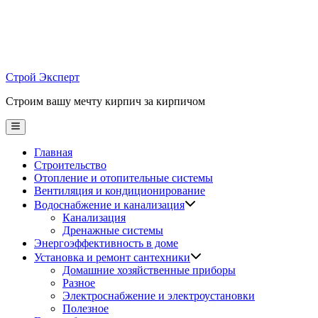
Skip
to
content
Строй Эксперт
Строим вашу мечту кирпич за кирпичом
Main
Menu
Главная
Строительство
Отопление и отопительные системы
Вентиляция и кондиционирование
Водоснабжение и канализация
Канализация
Дренажные системы
Энергоэффективность в доме
Установка и ремонт сантехники
Домашние хозяйственные приборы
Разное
Электроснабжение и электроустановки
Полезное