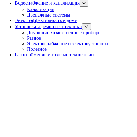
Show
Водоснабжение и канализация
sub
Канализация
menu
Дренажные системы
Энергоэффективность в доме
Show
Установка и ремонт сантехники
sub
Домашние хозяйственные приборы
menu
Разное
Электроснабжение и электроустановки
Полезное
Газоснабжение и газовые технологии