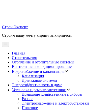
Skip
to
content
Строй Эксперт
Строим вашу мечту кирпич за кирпичом
Main
Menu
Главная
Строительство
Отопление и отопительные системы
Вентиляция и кондиционирование
Водоснабжение и канализация
Канализация
Дренажные системы
Энергоэффективность в доме
Установка и ремонт сантехники
Домашние хозяйственные приборы
Разное
Электроснабжение и электроустановки
Полезное