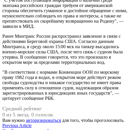
"С учетом поступающей информации о наличии среди
экипажа российских граждан требуем от американской
стороны обеспечить гуманное и достойное обращение с ними,
неукоснительно соблюдать их права и интересы, а также не
препятствовать их скорейшему возвращению на Родину", —
заявили в МИД.
Ранее Минтранс России распространил заявление в связи с
действиями Береговой охраны США. Согласно данным
Минтранса, в среду около 15:00 мск на танкер высадились
военно-морские силы США, после чего связь с судном была
утеряна. В сообщении говорится, что это произошло в
открытом море за пределами территориальных вод.
"В соответствии с нормами Конвенции ООН по морскому
праву 1982 года в водах, в открытом море действует режим
свободы судоходства и никакое государство не имеет права
применять силу в отношении судов, надлежащим образом
зарегистрированных в юрисдикциях иных государств", —
цитирует сообщение РБК.
Средний рейтинг
0 из 5 звезд. 0 голосов.
Вам нужно
авторизироваться
для того, чтобы проголосовать.
Навигация
Previous
Previous Article