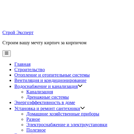
Skip
to
content
Строй Эксперт
Строим вашу мечту кирпич за кирпичом
Main
Menu
Главная
Строительство
Отопление и отопительные системы
Вентиляция и кондиционирование
Водоснабжение и канализация
Канализация
Дренажные системы
Энергоэффективность в доме
Установка и ремонт сантехники
Домашние хозяйственные приборы
Разное
Электроснабжение и электроустановки
Полезное