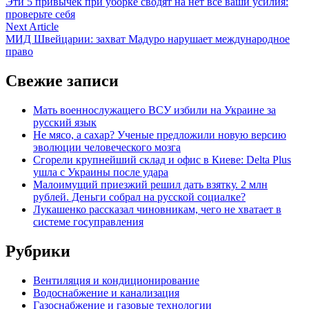
article:
Эти 5 привычек при уборке сводят на нет все ваши усилия:
по
проверьте себя
записям
Next
Next Article
article:
МИД Швейцарии: захват Мадуро нарушает международное
право
Свежие записи
Мать военнослужащего ВСУ избили на Украине за
русский язык
Не мясо, а сахар? Ученые предложили новую версию
эволюции человеческого мозга
Сгорели крупнейший склад и офис в Киеве: Delta Plus
ушла с Украины после удара
Малоимущий приезжий решил дать взятку. 2 млн
рублей. Деньги собрал на русской социалке?
Лукашенко рассказал чиновникам, чего не хватает в
системе госуправления
Рубрики
Вентиляция и кондиционирование
Водоснабжение и канализация
Газоснабжение и газовые технологии