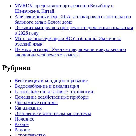
MVRDV представляет арт-деревню Бихайлоу в
Шэньчжэне, Китай
Апелляционный суд США заблокировал строительство
бального зала в Белом доме
От каких материалов при ремонте дома стоит отказаться
в 2026 году
Мать военнослужащего ВСУ избили на Украине за
русский язык
Не мясо, а сахар? Ученые предложили новую версию
эволюции человеческого мозга
Рубрики
Вентиляция и кондиционирование
Водоснабжение и канализация
Газоснабжение и газовые технологии
Домашние хозяйственные приборы
Дренажные системы
Канализация
Отопление и отопительные системы
Полезное
Разное
Ремонт
Строительство