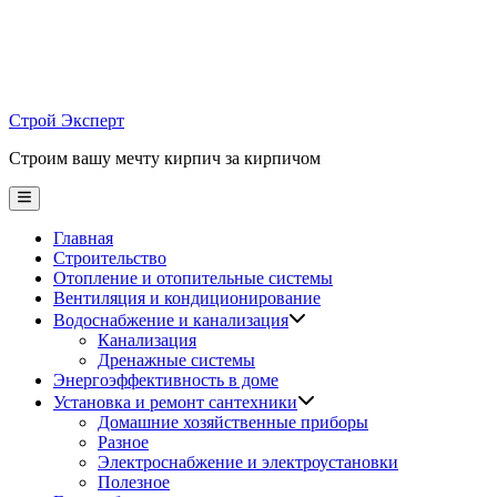
Skip
to
content
Строй Эксперт
Строим вашу мечту кирпич за кирпичом
Main
Menu
Главная
Строительство
Отопление и отопительные системы
Вентиляция и кондиционирование
Водоснабжение и канализация
Канализация
Дренажные системы
Энергоэффективность в доме
Установка и ремонт сантехники
Домашние хозяйственные приборы
Разное
Электроснабжение и электроустановки
Полезное