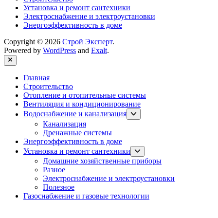
Установка и ремонт сантехники
Электроснабжение и электроустановки
Энергоэффективность в доме
Copyright © 2026
Строй Эксперт
.
Powered by
WordPress
and
Exalt
.
Close
Главная
Строительство
Отопление и отопительные системы
Вентиляция и кондиционирование
Show
Водоснабжение и канализация
sub
Канализация
menu
Дренажные системы
Энергоэффективность в доме
Show
Установка и ремонт сантехники
sub
Домашние хозяйственные приборы
menu
Разное
Электроснабжение и электроустановки
Полезное
Газоснабжение и газовые технологии