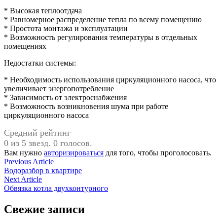
* Высокая теплоотдача
* Равномерное распределение тепла по всему помещению
* Простота монтажа и эксплуатации
* Возможность регулирования температуры в отдельных
помещениях
Недостатки системы:
* Необходимость использования циркуляционного насоса, что
увеличивает энергопотребление
* Зависимость от электроснабжения
* Возможность возникновения шума при работе
циркуляционного насоса
Средний рейтинг
0 из 5 звезд. 0 голосов.
Вам нужно
авторизироваться
для того, чтобы проголосовать.
Навигация
Previous
Previous Article
article:
Водоразбор в квартире
по
Next
Next Article
записям
article:
Обвязка котла двухконтурного
Свежие записи