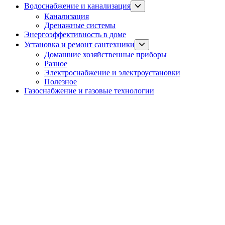
Show
Водоснабжение и канализация
sub
Канализация
menu
Дренажные системы
Энергоэффективность в доме
Show
Установка и ремонт сантехники
sub
Домашние хозяйственные приборы
menu
Разное
Электроснабжение и электроустановки
Полезное
Газоснабжение и газовые технологии