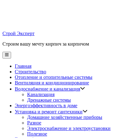
Skip
to
content
Строй Эксперт
Строим вашу мечту кирпич за кирпичом
Main
Menu
Главная
Строительство
Отопление и отопительные системы
Вентиляция и кондиционирование
Водоснабжение и канализация
Канализация
Дренажные системы
Энергоэффективность в доме
Установка и ремонт сантехники
Домашние хозяйственные приборы
Разное
Электроснабжение и электроустановки
Полезное