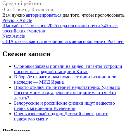
Средний рейтинг
0 из 5 звезд. 0 голосов.
Вам нужно
авторизироваться
для того, чтобы проголосовать.
Навигация
Previous
Previous Article
article:
Шанхай за 11 месяцев 2025 года посетили почти 345 тыс.
по
российских туристов
записям
Next
Next Article
article:
США отказываются возобновлять авиасообщение с Россией
Свежие записи
Слоновьи забавы попали на видео: гиганты устроили
погром на зарядной станции в Китае
В борьбе с врагом нам помогает цивилизационное
наследие — МИД Ирана
Просто отключить интернет недостаточно. Удары по
России множатся, а решения не принимаются. Что
делать?
Белорусские и российские физики ищут вещество
первых мгновений Вселенной
Очень взрослый подход: Детский совет растит
надежную смену